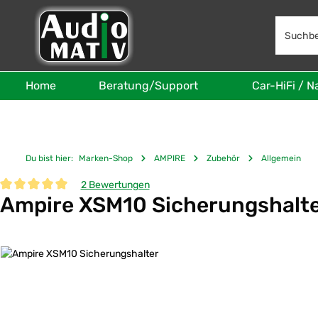
 Hauptinhalt springen
Zur Suche springen
Zur Hauptnavigation springen
Home
Beratung/Support
Car-HiFi / N
Du bist hier:
Marken-Shop
AMPIRE
Zubehör
Allgemein
2 Bewertungen
Ampire XSM10 Sicherungshalt
Durchschnittliche Bewertung von 5 von 5 Sternen
Bildergalerie überspringen