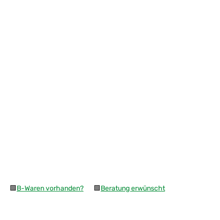
🟩
B-Waren vorhanden?
🟩
Beratung erwünscht