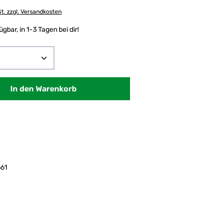
St. zzgl. Versandkosten
gbar, in 1-3 Tagen bei dir!
 Anzahl: Gib den gewünschten Wert ein o
In den Warenkorb
:
61