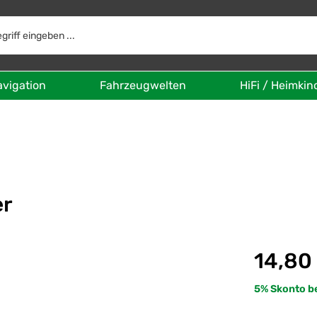
avigation
Fahrzeugwelten
HiFi / Heimkin
er
Regulärer Prei
14,80