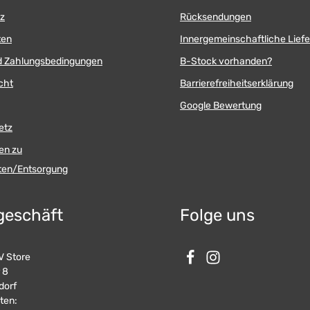
z
Rücksendungen
ten
Innergemeinschaftliche Lief
d Zahlungsbedingungen
B-Stock vorhanden?
cht
Barrierefreiheitserklärung
Google Bewertung
etz
en zu
äten/Entsorgung
geschäft
Folge uns
 Store
 8
dorf
ten: