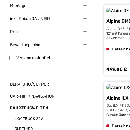
Montage
inkl. Einbau JA / NEIN
Alpine D
Alpine DME-R1
Preis
12" mit Kamera
gewohnten Blic
um zu erkenne
Bewertung mind.
Fahrzeug passi
Derzeit n
Reisemobilen,
Lieferfahrzeug
Filter hinzufügen: Versandkostenfrei
Versandkostenfrei
vertrauensvolle
Rückspiegel of
499,00 €
Regulärer Prei
wird durch vol
Heckpartien d
unmöglich, sod
BERATUNG/SUPPORT
sehen kann, wa
passiert. Alpin
Problem die p
CAR-HIFI / NAVIGATION
Alpine iL
entwickelt: de
DME-R1200 mi
Das iLX-F115DU
FAHRZEUGWELTEN
12-Zoll-Full-H
Fiat Ducato 3,
Bilder einer 
Citroën Jumpe
Kamera am Hec
LKW TRUCK 24V
ist die zweite 
wiedergibt. Da
beliebten Halo
Derzeit n
Verkehrssituat
OLDTIMER
Alpine. Es ver