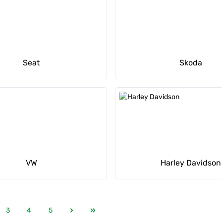
Seat
Skoda
VW
Harley Davidson
3
4
5
e
Seite
Seite
Seite