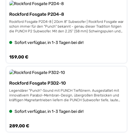
Rockford Fosgate P2D4-8
Rockford Fosgate P2D4-8 | 20cm 8" Subwoofer | Rockford Fosgate war
schon immer für den "Punch" bekannt - genau dieser Tradition folgen
die PUNCH P2 Subwoofer. Mit den 2.25” (58 mm) Schwingspulen und
Double-Stack-Magneten sind sie eine einfach zu realisierende Bass-
Verstärkung für nahezu jedes Fahrzeug, denn die PUNCH P2 Subs
Sofort verfügbar, in 1-3 Tagen bei dir!
wirken am besten in geschlossenen und ventilierten Gehäusen.
Leistung 250 / 500 Watt, Stahlkorb, Dual 4 ΩImpedanz 2+4 Ω, 58 mm /
2,25" VC,Fs 40 Hz, Qts 0,46, VAS 9,9 L, 83 dB, Xmax 7,8 mmEinbautiefe
Regulärer Preis:
159,00 €
121 mm, Einbauöffnung 181 mm
Rockford Fosgate P3D2-10
Legendärer "Punch"-Sound mit PUNCH Tieftönern. Ausgestattet mit
innovativem Parabol-Membran-Design, übergroßen Breitsicken und
kräftigen Magnetantrieben liefern die PUNCH Subwoofer tiefe, laute
und gnadenlose Bässe. Seit über 20 Jahren zeigen die PUNCH Woofer
der Welt, was kraftvoller Bass gepaart mit hoher Leistungsentfaltung
Sofort verfügbar, in 1-3 Tagen bei dir!
und genialem Design bedeutet. Mit den extrem hohen Auslenkungen
der P3 Tieftöner erreicht Musikwiedergabe definitiv das nächste Level.
Die P3S Subs in Flachbauweise liefern ebenfalls genug "Punch" –
Regulärer Preis:
289,00 €
selbst in kleinsten Einbauplätzen. Leistung 500 / 1.000 Watt, Gusskorb,