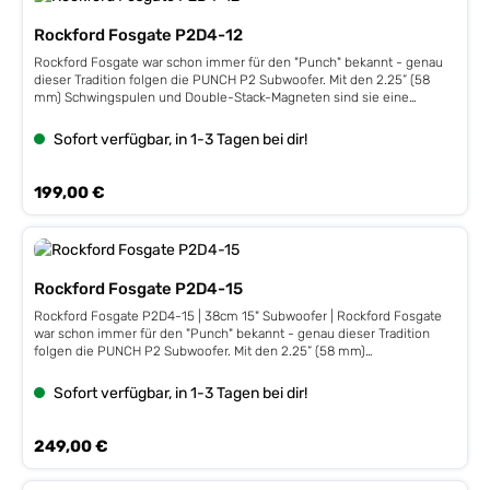
Rockford Fosgate P2D4-12
Rockford Fosgate war schon immer für den "Punch" bekannt - genau
dieser Tradition folgen die PUNCH P2 Subwoofer. Mit den 2.25” (58
mm) Schwingspulen und Double-Stack-Magneten sind sie eine
einfach zu realisierende Bass-Verstärkung für nahezu jedes Fahrzeug,
denn die PUNCH P2 Subs wirken am besten in geschlossenen und
Sofort verfügbar, in 1-3 Tagen bei dir!
ventilierten Gehäusen. Leistung 400 / 800 Watt, Stahlkorb, Dual 4
ΩImpedanz 2+4 Ω, 58 mm / 2,25" VC,Fs 26 Hz, Qts 0,52, VAS 81,5 L,
86 dB, Xmax 13,3 mmEinbautiefe 163 mm, Einbauöffnung 285 mm
Regulärer Preis:
199,00 €
Rockford Fosgate P2D4-15
Rockford Fosgate P2D4-15 | 38cm 15" Subwoofer | Rockford Fosgate
war schon immer für den "Punch" bekannt - genau dieser Tradition
folgen die PUNCH P2 Subwoofer. Mit den 2.25” (58 mm)
Schwingspulen und Double-Stack-Magneten sind sie eine einfach zu
realisierende Bass-Verstärkung für nahezu jedes Fahrzeug, denn die
Sofort verfügbar, in 1-3 Tagen bei dir!
PUNCH P2 Subs wirken am besten in geschlossenen und ventilierten
Gehäusen. Leistung 400 / 800 Watt, Stahlkorb, Dual 4 ΩImpedanz 2+2
Ω, 58 mm / 2,25" VC,Fs 20 Hz, Qts 0,62, VAS 219,6 L, 86 dB, Xmax 13,3
Regulärer Preis:
249,00 €
mmEinbautiefe 187 mm, Einbauöffnung 353 mm