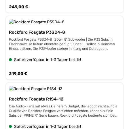
Einbauöffnung 230 mm
Regulärer Preis:
249,00 €
Rockford Fosgate P3SD4-8
Rockford Fosgate P3SD4-8 | 20cm 8" Subwoofer | Die P3S Subs in
Flachbauweise liefern ebenfalls genug "Punch" – selbst in kleinsten
Einbauplätzen. Die P3SWoofer stehen in Klang und Output den
"normalen" P3 Woofern in nichts nach. Leistung 150 / 300 Watt,
Impedanz 2+4 Ω Dual 4 Ω50 mm / 2,0" VC, Gusskorb, 38 oz MagnetFs
Sofort verfügbar, in 1-3 Tagen bei dir!
38 Hz, Qts 0,72, VAS 15,8 L, 82 dB, Xmax 8,3 mmEinbautiefe 68 mm,
Einbauöffnung 181 mm
Regulärer Preis:
219,00 €
Rockford Fosgate R1S4-12
Car-Audio-Fans mit etwas kleinerem Budget, die jedoch nicht auf die
Qualität von Rockford Fosgate verzichten möchten, können auf die
Subs der PRIME R1 Serie bauen. Rockford Fosgate bediente sich bei
der Entwicklung der PRIME R1 Serie am Erbgut der größeren Brüder.
Leistung 200 / 400 Watt, Impedanz 4 Ω 4 Ω51 mm / 2,0" VC, Stahlkorb,
Sofort verfügbar, in 1-3 Tagen bei dir!