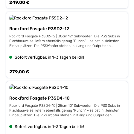
Regulärer Preis:
249,00 €
Rockford Fosgate P3SD2-12
Rockford Fosgate P3SD2-12 | 30cm 12" Subwoofer | Die P3S Subs in
Flachbauweise liefern ebenfalls genug "Punch" – selbst in kleinsten
Einbauplätzen. Die P3SWoofer stehen in Klang und Output den
"normalen" P3 Woofern in nichts nach. Leistung 400 / 800 Watt,
Impedanz 2+2 Ω Dual 2 Ω64 mm / 2,5" VC, Gusskorb, 51 oz MagnetFs
Sofort verfügbar, in 1-3 Tagen bei dir!
34 Hz, Qts 0,67, VAS 35,3 L, 85 dB, Xmax 8,4 mmEinbautiefe 93 mm,
Einbauöffnung 285 mm
Regulärer Preis:
279,00 €
Rockford Fosgate P3SD4-10
Rockford Fosgate P3SD4-10 | 25cm 10" Subwoofer | Die P3S Subs in
Flachbauweise liefern ebenfalls genug "Punch" – selbst in kleinsten
Einbauplätzen. Die P3S Woofer stehen in Klang und Output den
"normalen" P3 Woofern in nichts nach. Leistung 300 / 600 Watt,
Impedanz 2+4 Ω Dual 4 Ω64 mm / 2,5" VC, Gusskorb, 47 oz MagnetFs
Sofort verfügbar, in 1-3 Tagen bei dir!
40 Hz, Qts 0,64, VAS 14,3 L, 83 dB, Xmax 8,4 mmEinbautiefe 89 mm,