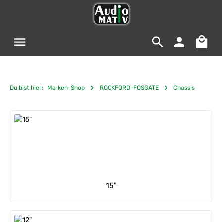
Zum Hauptinhalt springen
Warenko
Du bist hier:
Marken-Shop
ROCKFORD-FOSGATE
Chassis
Kategoriegalerie überspringen
15"