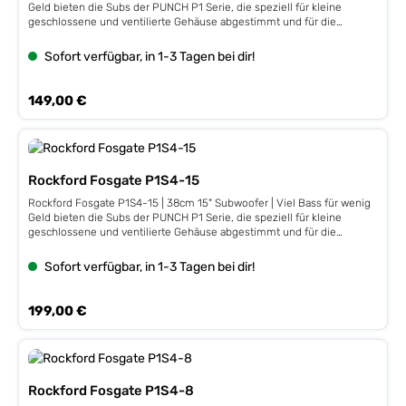
Geld bieten die Subs der PUNCH P1 Serie, die speziell für kleine
geschlossene und ventilierte Gehäuse abgestimmt und für die
verschiedensten Anwendungsgebiete bestens geeignet sind.
Leistung 250 / 500 Watt, 4 ΩImpedanz 4 Ω, 50 mm / 2" VC,
Sofort verfügbar, in 1-3 Tagen bei dir!
Stahlkorb,Fs 25 Hz, Qts 0,55, VAS 88,3 L, 86 dB, Xmax 9
mmEinbautiefe 152 mm, Einbauöffnung 285 mm
Regulärer Preis:
149,00 €
Rockford Fosgate P1S4-15
Rockford Fosgate P1S4-15 | 38cm 15" Subwoofer | Viel Bass für wenig
Geld bieten die Subs der PUNCH P1 Serie, die speziell für kleine
geschlossene und ventilierte Gehäuse abgestimmt und für die
verschiedensten Anwendungsgebiete bestens geeignet sind.
Leistung 250 / 500 Watt, 4 ΩImpedanz 2 Ω, 50 mm / 2" VC,
Sofort verfügbar, in 1-3 Tagen bei dir!
Stahlkorb,Fs 23 Hz, Qts 0,55, VAS 191,5 L, 87 dB, Xmax 9
mmEinbautiefe 177 mm, Einbauöffnung 353 mm
Regulärer Preis:
199,00 €
Rockford Fosgate P1S4-8