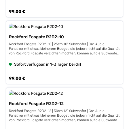
40 oz MagnetFs 30,5 Hz, Qts 0,54, VAS 90,4 L, 90 dB, Xmax 7
mmEinbautiefe 126 mm, Einbauöffnung 285 mm
Regulärer Preis:
99,00 €
Rockford Fosgate R2D2-10
Rockford Fosgate R2D2-10 | 25cm 10" Subwoofer | Car-Audio-
Fanatiker mit etwas kleinerem Budget, die jedoch nicht auf die Qualität
von Rockford Fosgate verzichten möchten, können auf die Subwoofer
der PRIME R2 Serie bauen. Mit ihren Dual-Schwingspulen und
ultrasteifen Mica-Polypropylen-Membranen bringen diese Subs
Sofort verfügbar, in 1-3 Tagen bei dir!
ordentlich Bass-Power. Dank des Gusskorbs mit spezieller Spider-
Belüftung - normalerweise nur in wesentlich teureren Modellen üblich
- bleiben die Subs immer ”cool”, auch wenn es einmal heftiger zur
Regulärer Preis:
99,00 €
Sache geht. Leistung 250 / 500 Watt, Stahlkorb, Dual 2 ΩImpedanz
2+2 Ohm, 50 mm / 2,0" VC,Fs 35 Hz, Qts 0,47, VAS 39,0 L, 86,9 dB,
Xmax 6,5 mmEinbautiefe 110 mm, Einbauöffnung 232 mm
Rockford Fosgate R2D2-12
Rockford Fosgate R2D2-12 | 30cm 12" Subwoofer | Car-Audio-
Fanatiker mit etwas kleinerem Budget, die jedoch nicht auf die Qualität
von Rockford Fosgate verzichten möchten, können auf die Subwoofer
der PRIME R2 Serie bauen. Mit ihren Dual-Schwingspulen und