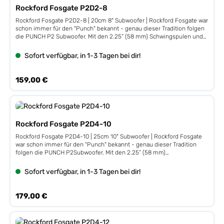
Rockford Fosgate P2D2-8
Rockford Fosgate P2D2-8 | 20cm 8" Subwoofer | Rockford Fosgate war
schon immer für den "Punch" bekannt - genau dieser Tradition folgen
die PUNCH P2 Subwoofer. Mit den 2.25” (58 mm) Schwingspulen und
Double-Stack-Magneten sind sie eine einfach zu realisierende Bass-
Verstärkung für nahezu jedes Fahrzeug, denn die PUNCH P2 Subs
Sofort verfügbar, in 1-3 Tagen bei dir!
wirken am besten in geschlossenen und ventilierten Gehäusen.
Leistung 250 / 500 Watt, Stahlkorb, Dual 2 ΩImpedanz 2+2 Ω, 58 mm /
2,25" VC,Fs 40 Hz, Qts 0,46, VAS 9,9 L, 83 dB, Xmax 7,8 mmEinbautiefe
Regulärer Preis:
159,00 €
121 mm, Einbauöffnung 181 mm
Rockford Fosgate P2D4-10
Rockford Fosgate P2D4-10 | 25cm 10" Subwoofer | Rockford Fosgate
war schon immer für den "Punch" bekannt - genau dieser Tradition
folgen die PUNCH P2Subwoofer. Mit den 2.25” (58 mm)
Schwingspulen und Double-Stack-Magneten sind sie eine einfach zu
realisierende Bass-Verstärkung für nahezu jedes Fahrzeug, denn die
Sofort verfügbar, in 1-3 Tagen bei dir!
PUNCH P2 Subs wirken am besten in geschlossenen und ventilierten
Gehäusen. Leistung 300 / 600 Watt, Stahlkorb, Dual 4 ΩImpedanz 2+4
Ω, 58 mm / 2,25" VC,Fs 29 Hz, Qts 0,50, VAS 35,4 L, 84 dB, Xmax 11
Regulärer Preis:
179,00 €
mmEinbautiefe 150 mm, Einbauöffnung 232 mm