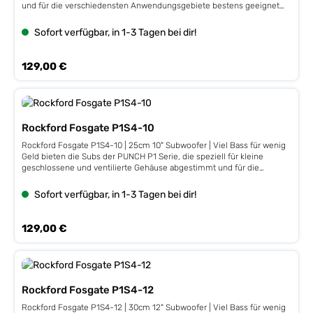
und für die verschiedensten Anwendungsgebiete bestens geeignet
sind. Leistung 250 / 500 Watt, 2 ΩImpedanz 2 Ω, 50 mm / 2" VC,
Stahlkorb,Fs 30 Hz, Qts 0,52, VAS 40,0 L, 85 dB, Xmax 9
Sofort verfügbar, in 1-3 Tagen bei dir!
mmEinbautiefe 135 mm, Einbauöffnung 232 mm
Regulärer Preis:
129,00 €
Rockford Fosgate P1S4-10
Rockford Fosgate P1S4-10 | 25cm 10" Subwoofer | Viel Bass für wenig
Geld bieten die Subs der PUNCH P1 Serie, die speziell für kleine
geschlossene und ventilierte Gehäuse abgestimmt und für die
verschiedensten Anwendungsgebiete bestens geeignet sind.
Leistung 250 / 500 Watt, 4 ΩImpedanz 4 Ω, 50 mm / 2" VC,
Sofort verfügbar, in 1-3 Tagen bei dir!
Stahlkorb,Fs 30 Hz, Qts 0,52, VAS 40,0 L, 85 dB, Xmax 9
mmEinbautiefe 135 mm, Einbauöffnung 232 mm
Regulärer Preis:
129,00 €
Rockford Fosgate P1S4-12
Rockford Fosgate P1S4-12 | 30cm 12" Subwoofer | Viel Bass für wenig