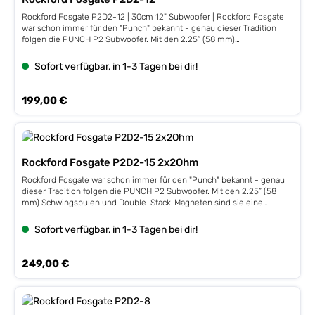
Rockford Fosgate P2D2-12 | 30cm 12" Subwoofer | Rockford Fosgate
war schon immer für den "Punch" bekannt - genau dieser Tradition
folgen die PUNCH P2 Subwoofer. Mit den 2.25” (58 mm)
Schwingspulen und Double-Stack-Magneten sind sie eine einfach zu
realisierende Bass-Verstärkung für nahezu jedes Fahrzeug, denn die
Sofort verfügbar, in 1-3 Tagen bei dir!
PUNCH P2 Subs wirken am besten in geschlossenen und ventilierten
Gehäusen. Leistung 400 / 800 Watt, Stahlkorb, Dual 2 ΩImpedanz 2+2
Ω, 58 mm / 2,25" VC,Fs 26 Hz, Qts 0,52, VAS 81,5 L, 86 dB, Xmax 13,3
Regulärer Preis:
199,00 €
mmEinbautiefe 163 mm, Einbauöffnung 285 mm
Rockford Fosgate P2D2-15 2x2Ohm
Rockford Fosgate war schon immer für den "Punch" bekannt - genau
dieser Tradition folgen die PUNCH P2 Subwoofer. Mit den 2.25” (58
mm) Schwingspulen und Double-Stack-Magneten sind sie eine
einfach zu realisierende Bass-Verstärkung für nahezu jedes Fahrzeug,
denn die PUNCH P2 Subs wirken am besten in geschlossenen und
Sofort verfügbar, in 1-3 Tagen bei dir!
ventilierten Gehäusen. Leistung 400 / 800 Watt, Stahlkorb, Dual 2
ΩImpedanz 2+2 Ω, 58 mm / 2,25" VC,Fs 20 Hz, Qts 0,62, VAS 219,6 L,
86 dB, Xmax 13,3 mmEinbautiefe 187 mm, Einbauöffnung 353 mm
Regulärer Preis:
249,00 €