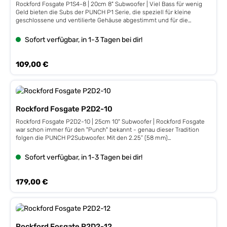
Rockford Fosgate P1S4-8 | 20cm 8" Subwoofer | Viel Bass für wenig
Geld bieten die Subs der PUNCH P1 Serie, die speziell für kleine
geschlossene und ventilierte Gehäuse abgestimmt und für die
verschiedensten Anwendungsgebiete bestens geeignet sind.
Leistung 200 / 400 Watt, 4 ΩImpedanz 2 Ω, 50 mm / 2" VC,
Sofort verfügbar, in 1-3 Tagen bei dir!
Stahlkorb,Fs 40 Hz, Qts 0,48, VAS 12,0 L, 84 dB, Xmax 8
mmEinbautiefe 111 mm, Einbauöffnung 181 mm
Regulärer Preis:
109,00 €
Rockford Fosgate P2D2-10
Rockford Fosgate P2D2-10 | 25cm 10" Subwoofer | Rockford Fosgate
war schon immer für den "Punch" bekannt - genau dieser Tradition
folgen die PUNCH P2Subwoofer. Mit den 2.25” (58 mm)
Schwingspulen und Double-Stack-Magneten sind sie eine einfach zu
realisierende Bass-Verstärkung für nahezu jedes Fahrzeug, denn die
Sofort verfügbar, in 1-3 Tagen bei dir!
PUNCH P2 Subs wirken am besten in geschlossenen und ventilierten
Gehäusen. Leistung 300 / 600 Watt, Stahlkorb, Dual 2 ΩImpedanz 2+2
Ω, 58 mm / 2,25" VC,Fs 29 Hz, Qts 0,50, VAS 35,4 L, 84 dB, Xmax 11
Regulärer Preis:
179,00 €
mmEinbautiefe 150 mm, Einbauöffnung 232 mm
Rockford Fosgate P2D2-12