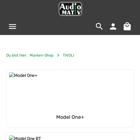
Zum Hauptinhalt springen
Warenko
Du bist hier:
Marken-Shop
TIVOLI
Kategoriegalerie überspringen
Model One+