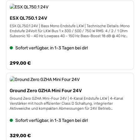
Fortschrittliche Class D Technik mit sehr hohem
WirkungsgradSelektierte und audiophil abgestimmte BauteileMassiver
Aluminium KühlkörperSchwere Seitenteile aus AlugussHochpegel-
ESX QL750.1 24V
Eingänge mit Error Protection System (EPS®) Automatische
EinschaltfunktionStart/Stopp ReadyMOSFET-PWM-Netzteil3-fach
ESX QL750.1 24V | Bass Mono Endstufe LKW | Technische Details: Mono
SchutzschaltungKompakte Basspegel-Fernbedienung Technische
Endstufe 24Volt für LKW Bus 1 x 300 / 500 / 750 W RMS 4 / 2 / 1 Ohm
Daten: 4-Kanal Class D Digital Verstärker 4 x 100/170 Watt RMS 4/2 Ω 2
Subsonic 10 - 40 Hz Lowpass 40 - 150 Hz Bass-Boost 18 dB @ 40 Hz
x 340 Watt RMS 4 Ω gebrückt HPF 50-5000 Hz (CH1/2) HPF 10-500 Hz
Phase-Shift 0-180° Line-Outputs inkl. Bass-Remote Start/Stopp fähig
(CH3/4) LPF 50-5000 Hz (CH3/4) Copy-Mode CH3/4 > CH1/2 Bass
High Level Inputs mit EPS Auto Turn-On Wirkungsgrad 92% Maße: 120
Sofort verfügbar, in 1-3 Tagen bei dir!
Boost 0-12 dB Bandpass-Funktion Eingangswahlschalter
x 43 x 226mm
Abmessungen 226 x 43 x 120 mm Wirkungsgrad bis zu 86%
Regulärer Preis:
299,00 €
Ground Zero GZHA Mini Four 24V
Ground Zero GZHA Mini-Four 24V | 4-Kanal Endstufe LKW | 4-Kanal
Verstärker mit hoch effizienter Class D Schaltung, integrierter
Aktivweiche und kompakten Abmessungen für 24V Betrieb
Technische Details: 4x 130 Watt RMS 2Ohm 4x 80 Watt RMS 4Ohm
Maße: 210 x 135 x 52mm Kompakter 4-Kanal Verstärker Bauteile in
Sofort verfügbar, in 1-3 Tagen bei dir!
SMD-Technik Class D Technologie Variable Aktivweiche und Bass
Boost, Phasenanpassung Stabilisiertes Netzteil Großzügig
dimensionierte Anschlüsse Kompakter Kühlkörper mit graviertem
Regulärer Preis:
329,00 €
Ground Zero Schriftzug Hochpegel-Eingang mit Auto-On Funktion