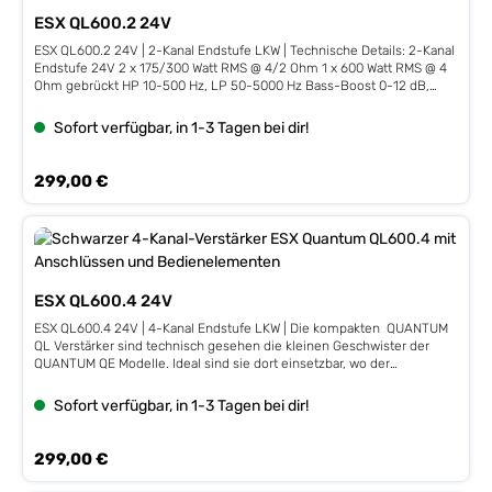
Reisebussen mit einem Bordnetz von 24 Volt betrieben werden.
ESX QL600.2 24V
Eigenschaften Class D Technologie mit hohem Wirkungsgrad Constant
Power Technologie Schwerer Guss-Kühlkörper Hochpegel-Eingänge
ESX QL600.2 24V | 2-Kanal Endstufe LKW | Technische Details: 2-Kanal
mit Error Protection System (EPS) Automatische Einschaltfunktion
Endstufe 24V 2 x 175/300 Watt RMS @ 4/2 Ohm 1 x 600 Watt RMS @ 4
Start/Stopp Ready Edle Acrylabdeckung in Piano-Finish Kompakte
Ohm gebrückt HP 10-500 Hz, LP 50-5000 Hz Bass-Boost 0-12 dB,
Basspegel-Fernbedienung Technische Details: Mono Class D Compact
Bandpass Modus Hochpegel-Eingänge, Automatische
Digital Verstärker 1 x 300/500/700 Watt RMS @ 4/2/1 Ω Subsonic 10-
Einschaltfunktion Kompakte Kabel-Fernbedienung für Basspegel
Sofort verfügbar, in 1-3 Tagen bei dir!
50 Hz LPF 30-250 Hz Bass Boost 0-12 dB Phase Shift 0-180°
Abmessungen: 226 x 43 x 120 mm Wirkungsgrad bis zu 87%
Abmessungen 150 x 50 x 220 mm Wirkungsgrad bis zu 84%
Regulärer Preis:
299,00 €
ESX QL600.4 24V
ESX QL600.4 24V | 4-Kanal Endstufe LKW | Die kompakten QUANTUM
QL Verstärker sind technisch gesehen die kleinen Geschwister der
QUANTUM QE Modelle. Ideal sind sie dort einsetzbar, wo der
Einbauplatz sehr knapp bemessen ist. Sie sind ebenfalls emissionsfrei
und haben wie die großen QE Modelle feinste Class D Technik an Bord,
Sofort verfügbar, in 1-3 Tagen bei dir!
die hinsichtlich Leistung, Soundqualität und Einstellmöglichkeiten
keine Wünsche offen lässt. Die platzsparend einsetzbare
Fernbedienung ist ebenfalls bei den QL Modellen im Lieferumfang
Regulärer Preis:
299,00 €
enthalten. Die 24V-Versionen können in LKW und Reisebussen mit
einem Bordnetz von 24 Volt betrieben werden. Eigenschaften: