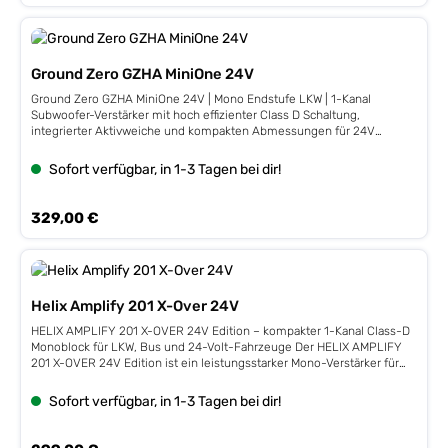
Ground Zero GZHA MiniOne 24V
Ground Zero GZHA MiniOne 24V | Mono Endstufe LKW | 1-Kanal
Subwoofer-Verstärker mit hoch effizienter Class D Schaltung,
integrierter Aktivweiche und kompakten Abmessungen für 24V
Betrieb Technische Details: 1 x 340 WRMS 4 ohm 1 x 600 WRMS 2 ohm
1 x 1000 WRMS 1 ohm Maße: 322 x 135 x 52mm Kompakter Mono
Sofort verfügbar, in 1-3 Tagen bei dir!
Verstärker Bauteile in SMD-Technik Class D Technologie Variable
Aktivweiche und Bass Boost, Phasenanpassung Linkmode
(Verbindung zweier Verstärker) Stabilisiertes Netzteil Großzügig
Regulärer Preis:
329,00 €
dimensionierte Anschlüsse Kompakter Kühlkörper mit graviertem
Ground Zero Schriftzug Pegel-Fernbedienung im Lieferumfang
Hochpegel-Eingang mit Auto-On Funktion
Helix Amplify 201 X-Over 24V
HELIX AMPLIFY 201 X-OVER 24V Edition – kompakter 1-Kanal Class-D
Monoblock für LKW, Bus und 24-Volt-Fahrzeuge Der HELIX AMPLIFY
201 X-OVER 24V Edition ist ein leistungsstarker Mono-Verstärker für
Subwoofer-Systeme in Fahrzeugen mit 24-Volt-Bordnetz. Mit bis zu
750 Watt RMS an 1 Ohm bietet der kompakte Monoblock ausreichend
Sofort verfügbar, in 1-3 Tagen bei dir!
Leistung für druckvolle, dynamische Basslösungen in LKW, Bussen,
Wohnmobilen, Nutz- und Sonderfahrzeugen. Die moderne Class-D-
Technologie sorgt für einen hohen Wirkungsgrad, geringe
Regulärer Preis: