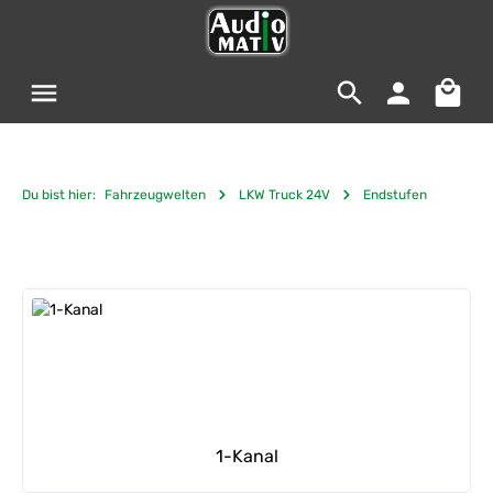
Zum Hauptinhalt springen
Warenko
Du bist hier:
Fahrzeugwelten
LKW Truck 24V
Endstufen
Kategoriegalerie überspringen
1-Kanal