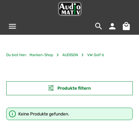
Zum Hauptinhalt springen
Warenko
Du bist hier:
Marken-Shop
AUDISON
VW Golf 6
Produkte filtern
Keine Produkte gefunden.