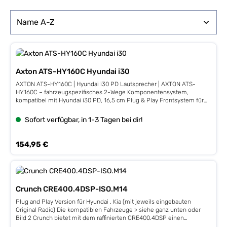
Axton ATS-HY160C Hyundai i30
AXTON ATS-HY160C | Hyundai i30 PD Lautsprecher | AXTON ATS-
HY160C – fahrzeugspezifisches 2-Wege Komponentensystem,
kompatibel mit Hyundai i30 PD, 16,5 cm Plug & Play Frontsystem für
Tür-Einbau, 80 W RMS 100 % Plug & Play Das AXTON ATS-HY160C ist
ein fahrzeugspezifisches 2-Wege Komponentensystem aus der
Sofort verfügbar, in 1-3 Tagen bei dir!
SPECIFIC Serie, kompatibel mit dem Hyundai i30 PD. Dank
passgenauer Bauform und fahrzeugspezifischer Anschlussstecker wird
das System einfach an die Originalstecker angeschlossen. Alle
Regulärer Preis:
154,95 €
Komponenten passen exakt in die vorgesehenen Front-Tür-
Einbauplätze – schnell montiert, sauber verbaut und jederzeit
rückrüstbar. Kraftvoller, präziser Bass – spürbar mehr Dynamik Der 16,5
cm Tieftöner kombiniert einen kräftigen Ferritmagneten mit der
bewährten CRYSTAX-Membran – einer warm klingenden, speziell
Crunch CRE400.4DSP-ISO.M14
beschichteten Papiermembran mit Quarzkristall-Veredelung für
zusätzliche Steifigkeit. Das Ergebnis ist ein schneller, kontrollierter und
Plug and Play Version für Hyundai , Kia (mit jeweils eingebauten
druckvoller Bass mit hoher Impulstreue. Stimmen wirken klarer und
Original Radio) Die kompatiblen Fahrzeuge > siehe ganz unten oder
greifbarer, Instrumente dynamischer und lebendiger – deutlich
Bild 2 Crunch bietet mit dem raffinierten CRE400.4DSP einen
definierter als herkömmliche Werkslautsprecher. Detailreiche Höhen &
außergewöhnlichen 6-Kanal-Soundprozessor mit vorinstallierten