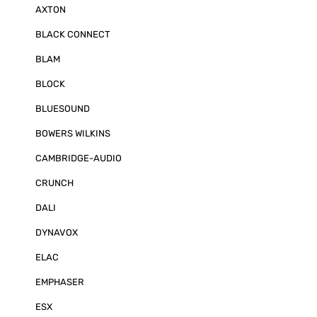
Systemerweite
AXTON
integrierte 10
weitere Stere
BLACK CONNECT
MOSCONI ONE 6
einen Molex-L
BLAM
Dieser sorgt ni
saubere Verkab
auch mit allen
BLOCK
aus unserem 
kompatibel. M
BLUESOUND
Technische Daten: 6 Kanal Ve
Neues Design 
BOWERS WILKINS
Technologie 1
Lautsprecher-
CAMBRIDGE-AUDIO
100 Watt @ 4 O
Ohm 3 x 240 W
CRUNCH
(gebrückt) Aut
DALI
DYNAVOX
ELAC
EMPHASER
ESX