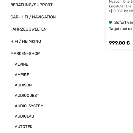
Mosconi One 6
BERATUNG/SUPPORT
Endstufe | Di
6|10 DSP ist ei
DSP Endstufe 
CAR-HIFI / NAVIGATION
Technologie. Si
Sofort ver
Leistungsendst
Tagen bei dir
FAHRZEUGWELTEN
Lautsprechers
mit effiziente
der überarbeit
HIFI / HEIMKINO
999,00 €
Regulärer Prei
dieser 6-Kanal
Kanal DSP mit 
MARKEN-SHOP
Somit ist nun 
Line Verstärke
3.xx Software 
ALPINE
Ihnen vollen 
ausgangsseitig
AMPIRE
weiter analog
Hörer mit ein
AUDISON
kraftvollen Kl
Natürlich sind a
AUDIOQUEST
Lautsprecherau
stehen dem Nu
AUDIO-SYSTEM
Konfigurationen
Leistung von 6
ONE 6|10 DSP s
AUDIOLAB
Wege-Lösungen
komplette Meh
AUTOTEK
ausreichend g