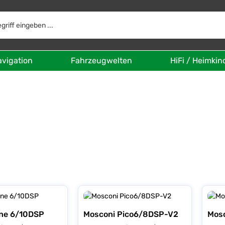
avigation
Fahrzeugwelten
HiFi / Heimkin
ne 6/10DSP
Mosconi Pico6/8DSP-V2
Mos