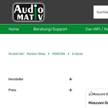
 Hauptinhalt springen
Zur Suche springen
Zur Hauptnavigation springen
Home
Beratung/Support
Car-HiFi / N
Du bist hier:
Marken-Shop
MOSCONI
6-Kanal
Hersteller
Preis
Mosconi O