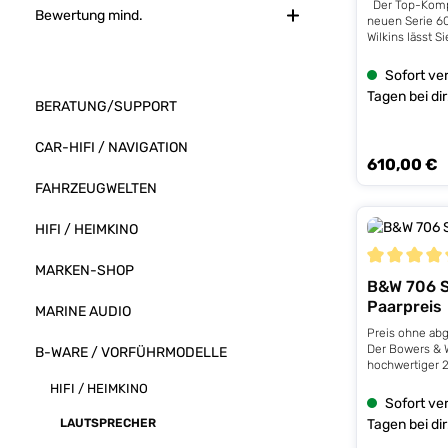
Der Top-Kompa
Bewertung mind.
neuen Serie 6
Wilkins lässt Si
atemberauben
eintauchen. Ob
Sofort ver
auf dem Standf
Tagen bei dir
dafür das Sie i
BERATUNG/SUPPORT
sie klingen sol
ausgezeichne
CAR-HIFI / NAVIGATION
Tief-/Mitteltö
610,00 €
Regulärer Prei
eine fantastis
feinsten Detai
FAHRZEUGWELTEN
von acht Jahre
erstmals in un
HIFI / HEIMKINO
Flaggschiffmod
D3 eingesetzt,
Membran nun a
MARKEN-SHOP
Durchschnitt
vorgedrungen.
B&W 706 S
offenen Klang 
Paarpreis
Lautsprecher 
MARINE AUDIO
Optikbekommen
Preis ohne ab
Grillbefestigu
Der Bowers & W
B-WARE / VORFÜHRMODELLE
Magnete erset
hochwertiger 
auf die Rücks
Regallautsprec
HIFI / HEIMKINO
verlegt. So en
entwickelt für 
Sofort ver
mit der neuen
detailreiche K
ein modernes, 
Tagen bei dir
LAUTSPRECHER
mittelgroßen 
606 gibt Surr
kombiniert fort