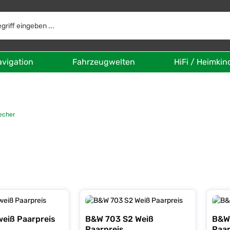
avigation
Fahrzeugwelten
HiFi / Heimkin
echer
eiß Paarpreis
B&W 703 S2 Weiß
B&W
Paarpreis
Paar