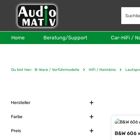
 Hauptinhalt springen
Zur Suche springen
Zur Hauptnavigation springen
Home
Beratung/Support
Car-HiFi / N
Du bist hier:
B-Ware / Vorführmodelle
HiFi / Heimkino
Lautspr
Hersteller
Farbe
Preis
B&W 606 w