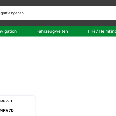
avigation
Fahrzeugwelten
HiFi / Heimkin
-MRV70