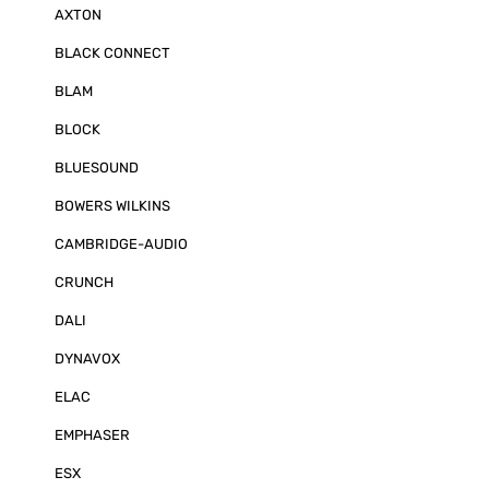
Sicherheit ges
AXTON
automatisch, m
Fernbedienung 
BLACK CONNECT
drei Kamerabi
der Trigger-Ei
BLAM
verschiedene 
eingeschaltet 
durch Einlege
BLOCK
Setzen des Bli
von Arbeitsger
BLUESOUND
Nutzfahrzeuge
Kameraeingang 
BOWERS WILKINS
Abschaltverzög
Sekunden einst
CAMBRIDGE-AUDIO
Abschaltverzö
beispielsweise
CRUNCH
Rückfahrkamera
eingestellte 
DALI
des Rückwärts
eine Seitenka
direkt über den
DYNAVOX
Abbiegeassist
werden. Die Bil
ELAC
im Menü für j
einzeln einstel
EMPHASER
zwischen gesp
Ansicht gewec
ESX
erhält man für