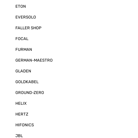
Montagepositio
ETON
Anzeige. Zur 
Distanzeinschä
jede Kamera se
EVERSOLO
einblenden. D
Lautsprechers
FALLER SHOP
die Audiosigna
mit Mikrofon (
FOCAL
mit regelbarer
MRV70 verfügt
FURMAN
praktischen St
und lässt sich 
GERMAN-MAESTRO
montieren. Die
sorgt für siche
kann auch ver
GLADEN
Beispiel für e
Um den Monito
GOLDKABEL
auszurichten, l
flexibel drehe
GROUND-ZERO
Monitor-Aufnah
universelle Mo
HELIX
Rückseite des
über das Gewi
HERTZ
Unterseite. Au
speziellen Kons
HIFONICS
ZE-MRV70 auch
Handel optiona
Saugnapf- und
JBL