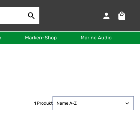
Warenkorb 
o
Marken-Shop
Marine Audio
B
1 Produkt