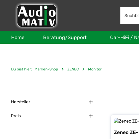
 Hauptinhalt springen
Zur Suche springen
Zur Hauptnavigation springen
Home
Beratung/Support
Car-HiFi / N
Du bist hier:
Marken-Shop
ZENEC
Monitor
Hersteller
Preis
Zenec ZE