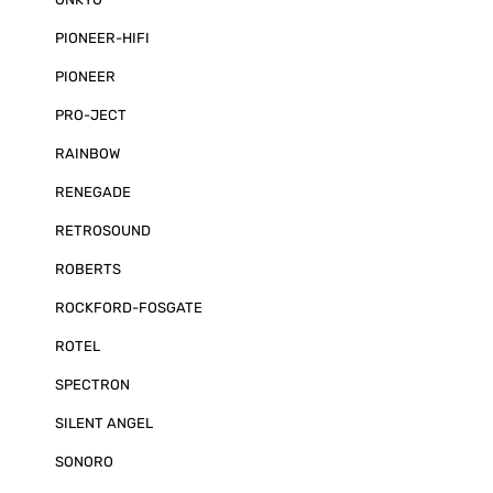
Kamerabild sep
Automatische 
PIONEER-HIFI
Tag/Nacht Hell
LDR Licht-Sen
PIONEER
Mikrofon-Einga
Lautstärke und
integrierten L
PRO-JECT
Bedienung übe
der Monitor-Vo
RAINBOW
separate IR-F
Menü für alle
RENEGADE
9 Sprachen (EN,
NL, CZ) Betrie
RETROSOUND
V Abmessungen 
120 x 17 mm (M
ROBERTS
Sonnenblende
mit steckbare
und IR-Fernbe
ROCKFORD-FOSGATE
Lieferumfang 
ROTEL
SPECTRON
SILENT ANGEL
SONORO