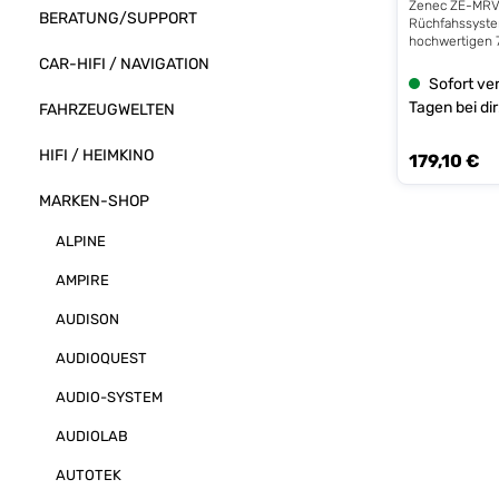
Zenec ZE-MRV7
BERATUNG/SUPPORT
Rüchfahssysteme | 
hochwertigen 
Universalmoni
CAR-HIFI / NAVIGATION
ZENEC behalten
Sofort ver
Blick. An den M
Tagen bei dir
FAHRZEUGWELTEN
Kameras ansch
zum Beispiel R
Frontkameras 
HIFI / HEIMKINO
179,10 €
Regulärer Prei
MRV70 ist für a
Fahrzeugen mi
MARKEN-SHOP
Bordnetz geeig
PKWs und Reis
Transporter, L
ALPINE
Nutzfahrzeuge
Baufahrzeuge 
AMPIRE
Forstmaschine
überzeugt mit
AUDISON
Auflösung (102
seiner brillant
AUDIOQUEST
Kombination m
Blendschutz u
AUDIO-SYSTEM
sensorgesteue
Displayhelligke
optimale Ables
AUDIOLAB
schwierigen Li
gegeben – dam
AUTOTEK
und Manövriere