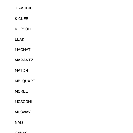
fahrzeugspezi
(z.B. von Brodi
JL-AUDIO
befestigen. Z
Technische Details: Sehr f
KICKER
attraktives Ge
einstellbarem
KLIPSCH
und aufsteckb
7“/17,8 cm TFT
LEAK
1024 x 600 Pi
Leuchtkraft m
optimales Kont
MAGNAT
500:1 Anschlu
bis zu drei un
MARANTZ
Kamerasystem
Spannungsver
MATCH
@ 12 V) Multi
Unterstützun
MB-QUART
basierten Kam
Automatische
MOREL
Rückfahrkamer
via Rückfahrs
Trigger Signal
MOSCONI
unabhängig a
zuweisbar) Bil
MUSWAY
für alle drei 
einstellbar D
NAD
der „Kopfüber
möglich Distanz
ONKYO