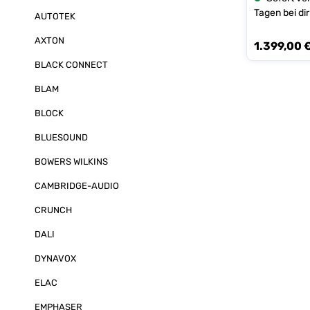
ausgestattet u
Tagen bei dir
eine detailrei
AUTOTEK
Technische Details:
Standlautspre
AXTON
1.399,00 
Regulärer Prei
Aufstellung mö
im Sockel 2 x 
BLACK CONNECT
x 50mm Mittel
AMT Hochtöner
BLAM
25 - 150 Watt
Verstärkerlei
BLOCK
Frequenzbere
Abmessungen (
BLUESOUND
(295+10) mm G
Lautsprecher 1
BOWERS WILKINS
CAMBRIDGE-AUDIO
CRUNCH
DALI
DYNAVOX
ELAC
EMPHASER