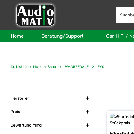
 Hauptinhalt springen
Zur Suche springen
Zur Hauptnavigation springen
Home
Beratung/Support
Car-HiFi / N
Du bist hier:
Marken-Shop
WHARFEDALE
EVO
Hersteller
Preis
Bewertung mind.
Wharfedal