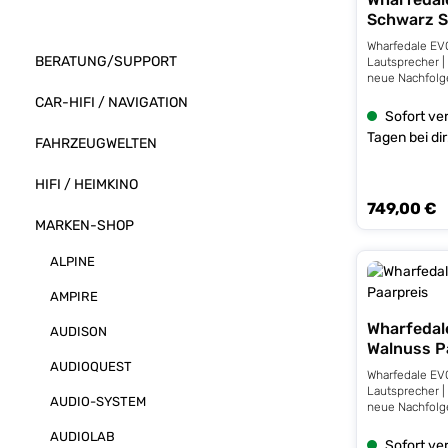
Sc
Wharfedale EVO
BERATUNG/SUPPORT
Lautsprecher | 
neue Nachfolge
Evo 4 Lautspr
CAR-HIFI / NAVIGATION
einem neuen 
Sofort ver
ausgestattet u
Tagen bei dir
FAHRZEUGWELTEN
eine detailrei
Technische Details: 3-We
Lautsprecher B
HIFI / HEIMKINO
160 mm Bass-T
749,00 €
Mittelton-Tre
Regulärer Prei
Hochtöner 90 
MARKEN-SHOP
150 Watt empf
Verstärkerlei
ALPINE
Frequenzbere
Abmessungen (
AMPIRE
(340+10) mm G
Wharfedal
AUDISON
Walnuss P
AUDIOQUEST
Wharfedale EVO
Lautsprecher | 
AUDIO-SYSTEM
neue Nachfolge
Evo 4 Lautspr
AUDIOLAB
einem neuen 
Sofort ver