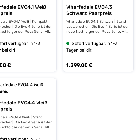
schnittliche Bewertung von 5 von 5 Sternen
Durchschnittliche Bewertung von 4 
fedale EVO4.1 Weiß
Wharfedale EVO4.3
preis
Schwarz Paarpreis
dale EVO4.1 Weiß | Kompakt
Wharfedale EVO4.3 Schwarz | Stand
recher | Die Evo 4 Serie ist der
Lautsprecher | Die Evo 4 Serie ist der
achfolger der Reva Serie. Alle
neue Nachfolger der Reva Serie. Alle
 Lautsprecher wurden mit
Evo 4 Lautsprecher wurden mit
 neuen AMT Hochtöner
einem neuen AMT Hochtöner
fort verfügbar, in 1-3
Sofort verfügbar, in 1-3
tattet und sorgen damit für
ausgestattet und sorgen damit für
 bei dir!
Tagen bei dir!
etailreiche Auflösung.
eine detailreiche Auflösung.
he Details: 2-Wege
Technische Details: 3-Wege
ktlautsprecher wandnahe
Standlautsprecher wandnahe
,00 €
1.399,00 €
rer Preis:
Regulärer Preis:
llung möglich durch Bassreflex
Aufstellung möglich durch Bassreflex
kel 1 x 130 mm Basstreiber
im Sockel 2 x 130 mm Bass-Treiber 1
mm AMT Hochtöner 87 dB
x 50mm Mittelton-Treiber 55x80mm
gsgrad 25 - 100Watt
AMT Hochtöner 90 dB Wirkungsgrad
lene Verstärkerleistung 4
25 - 150 Watt empfohlene
mpedanz Frequenzbereich
Verstärkerleistung 4 Ohm Impedanz
24kHz Abmessungen (HxBxT)
Frequenzbereich 45Hz-24kHz
 210 x (285+10) mm Gewicht
Abmessungen (HxBxT) 875 x 235 x
fedale EVO4.4 Weiß
utsprecher 8 kg Paarpreis
(295+10) mm Gewicht pro
preis
Lautsprecher 17,5 kg Paarpreis
dale EVO4.4 Weiß | Stand
recher | Die Evo 4 Serie ist der
achfolger der Reva Serie. Alle
 Lautsprecher wurden mit
 neuen AMT Hochtöner
fort verfügbar, in 1-3