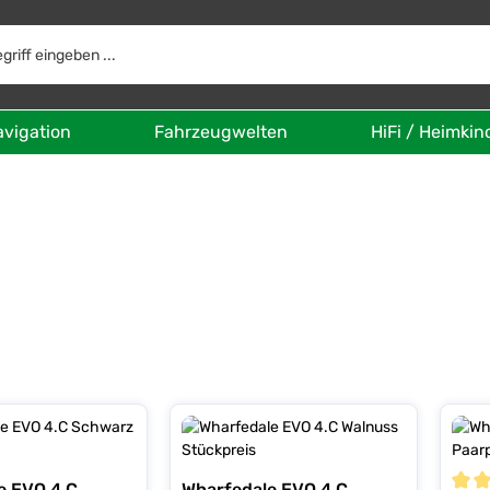
avigation
Fahrzeugwelten
HiFi / Heimkin
e EVO 4.C
Wharfedale EVO 4.C