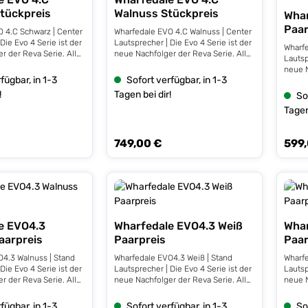
Durch
hwarz Stückpreis
Walnuss Stückpreis
Whar
Paar
 4.C Schwarz | Center
Wharfedale EVO 4.C Walnuss | Center
Die Evo 4 Serie ist der
Lautsprecher | Die Evo 4 Serie ist der
Wharfe
r der Reva Serie. Alle
neue Nachfolger der Reva Serie. Alle
Lautsp
echer wurden mit
Evo 4 Lautsprecher wurden mit
neue N
AMT Hochtöner
einem neuen AMT Hochtöner
fügbar, in 1-3
Sofort verfügbar, in 1-3
Evo 4
nd sorgen damit für
ausgestattet und sorgen damit für
einem
!
Tagen bei dir!
So
che Auflösung.
eine detailreiche Auflösung.
ausges
ge Center
Technische Details: 3-Wege Center
Tagen
eine d
assreflex System 2 x
Lautsprecher Bassreflex System 2 x
Technisc
reiber 1 x 50mm
160 mm Bass-Treiber 1 x 50mm
Kompa
749,00 €
599
iber 30x60mm AMT
Mittelton-Treiber 30x60mm AMT
s:
Regulärer Preis:
Regulä
Aufste
dB Wirkungsgrad 25 -
Hochtöner 90 dB Wirkungsgrad 25 -
im Soc
ohlene
150 Watt empfohlene
55x80
stung 4 Ohm Impedanz
Verstärkerleistung 4 Ohm Impedanz
Wirkun
ich 48Hz-22kHz
Frequenzbereich 48Hz-22kHz
empfoh
HxBxT) 245 x 750 x
Abmessungen (HxBxT) 245 x 750 x
Ohm I
ewicht 15,8kg
(340+10) mm Gewicht 15,8kg
52Hz-
335 x
e EVO4.3
Wharfedale EVO4.3 Weiß
Whar
pro La
aarpreis
Paarpreis
Paar
4.3 Walnuss | Stand
Wharfedale EVO4.3 Weiß | Stand
Wharfe
Die Evo 4 Serie ist der
Lautsprecher | Die Evo 4 Serie ist der
Lautsp
r der Reva Serie. Alle
neue Nachfolger der Reva Serie. Alle
neue N
echer wurden mit
Evo 4 Lautsprecher wurden mit
Evo 4
AMT Hochtöner
einem neuen AMT Hochtöner
einem
fügbar, in 1-3
Sofort verfügbar, in 1-3
So