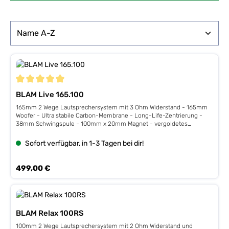
Durchschnittliche Bewertung von 5 von 5 Sternen
BLAM Live 165.100
165mm 2 Wege Lautsprechersystem mit 3 Ohm Widerstand - 165mm
Woofer - Ultra stabile Carbon-Membrane - Long-Life-Zentrierung -
38mm Schwingspule - 100mm x 20mm Magnet - vergoldetes
massives Anschlussterminal - Aluminium Korb - 28mm Hochtöner mit
Neodymmagnet - 2 Wege Weiche mit Lautstärkeanpassung
Sofort verfügbar, in 1-3 Tagen bei dir!
Technische Details: 250W Peak 125W RMS 3 Ohm Wirkungsgrad 94,5dB
1W 16,5cm 2-Wege Komponenten Lautsprecher 12dB Frequenzweiche
Paarpreis
Regulärer Preis:
499,00 €
BLAM Relax 100RS
100mm 2 Wege Lautsprechersystem mit 2 Ohm Widerstand und