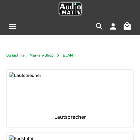
Zum Hauptinhalt springen
Warenko
Du bist hier:
Marken-Shop
BLAM
Kategoriegalerie überspringen
Lautsprecher