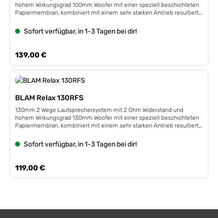
hohem Wirkungsgrad 100mm Woofer mit einer speziell beschichteten
Papiermembran, kombiniert mit einem sehr starken Antrieb resultiert
in einem optimalen QTS-Wert, hohem Wirkungs- und Detailgrad sowie
einer guten Belastbarkeit. Der Hochtöner wird von einem Neodym-
Sofort verfügbar, in 1-3 Tagen bei dir!
Magneten und einer 20mm Kupfer-Aluminium Schwingspule
angetrieben. Technische Details: 80W Peak 40W RMS 2 Ohm
Wirkungsgrad 90dB 1W 10cm 2-Wege Komponenten Lautsprecher 6dB
Regulärer Preis:
139,00 €
Frequenzweiche Paarpreis
BLAM Relax 130RFS
130mm 2 Wege Lautsprechersystem mit 2 Ohm Widerstand und
hohem Wirkungsgrad 130mm Woofer mit einer speziell beschichteten
Papiermembran, kombiniert mit einem sehr starken Antrieb resultiert
in einem optimalen QTS-Wert, hohem Wirkungs- und Detailgrad sowie
einer guten Belastbarkeit. Der Hochtöner wird von einem Neodym-
Sofort verfügbar, in 1-3 Tagen bei dir!
Magneten und einer 20mm Kupfer-Aluminium Schwingspule
angetrieben. Technische Details: 120W Peak 60W RMS 2 Ohm
Wirkungsgrad 91dB 1W 13cm 2-Wege Komponenten Lautsprecher 6dB
Regulärer Preis:
119,00 €
Frequenzweiche Paarpreis