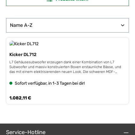
Kicker DL712
L7 Gehäusesubwoofer erzeugen dank einer Kombination von L7
Subwoofer und massiv konstruierten Boxen erstaunliche Bässe, und
das mit einem elektrisierenden neuen Look. Die schweren MDF-
Gehäuse verfügen über Schallwand-Ports in der Nähe der Woofer, was
eine sehr laute und starke Bass-Performance ermöglicht. Insgesamt
Sofort verfügbar, in 1-3 Tagen bei dir!
sind drei Gehäusetypen verfügbar. 2 x 12” (30 cm) Dual-Bassreflexbox,
2 Ohm 2 Ωmit 2 x L7122 Square-Woofer1.800 Watt RMS, 3.600 Watt
MAX
Regulärer Preis:
1.082,11 €
Service-Hotline