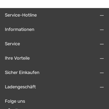
gehörenden kalibrierten Messmikrofons in jedem Raum für ein
perfektes, stets transparentes Kinoerlebnis sorgt. Gesteuert wird
der NAD T 758 v3 über die bewusst reduzierten Bedienlelemente
an der Front, die mitgelieferte IR-Fernbedienung oder über die
Service-Hotline
auf einem Smartphone oder Tablet installierte NAD Remote App.
Die sieben integrierten Endstufen liefern dank des einzigartigen
NAD PowerDrive™ Systems auch bei Volllast ein hohes
Klangniveau und die volle Dynamik der Musik oder Filmsoundtracks.
Informationen
Technische Details: ■ 7 x 60 W Dauerleistung an 8 Ω, alle Kanäle
angesteuert■ 110 W Impulsleistung an 8 Ω je Kanal■ MDC-Module AM
230 und VM 130 integriert■ vollständige 4K/60p / 4:4:4 / HDCP 2.2
Service
Unterstützung■ 3 HDMI-Eingänge, 1 HDMI-Ausgang■ 7.1-Hochpegel-
Ein- und Ausgänge, Ausgänge für Höhenkanäle■ 2 optische und 2
koaxiale Digitaleingänge, USB-Eingang■ 3 analoge Hochpegel-
Eingänge, Ausgang für Zone 2■ Dolby Atmos® und DTS HD™ Master
Ihre Vorteile
Audio■ BluOS® Netzwerk- und Multiroom Streaming■ hochauflösende
24 Bit / 192 kHz Audiowiedergabe■ Dirac Live® Raumkorrektur (light
Version, Upgrade optional)■ 5 individuell programmierbare AV-
Voreinstellungen■ fernbedienbar per Bluetooth® Remote App■
Sicher Einkaufen
Abmessungen (BxHxT): 435 x 172 x 397 mm, Gewicht: 15,4 kg
Ladengeschäft
Folge uns