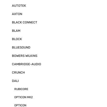
oder -Verstärk
AUTOTEK
wieder - sowoh
Frontlautsprec
AXTON
oben abstrahlt
gerichtet bei 
BLACK CONNECT
Decke oder ob
ermöglicht de
beeindruckend
BLAM
Wiedergabe oh
Frequenzgangk
BLOCK
bei Dolby Atmo
Lautsprechern 
BLUESOUND
Effekte der H
Related Transf
BOWERS WILKINS
hervorzuheben
verwendet der
CAMBRIDGE-AUDIO
vom Verstärker
für die Höhenk
Betriebsart akti
CRUNCH
den ALTECO C-1
linearen Frequ
DALI
HRTF-Anforder
wäre der Lauts
RUBICORE
als Aufsatzbo
und nicht für 
OPTICON MK2
Einsatz für di
und Stereokan
OPTICON
C-1 bietet somi