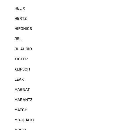
auf den Modus 
HELIX
sich der ALTEC
Surroundlauts
seitlich oder h
HERTZ
anbringen. In d
der Schall um 
HIFONICS
gerichtet abgestrahlt.
nicht genug. 
JBL
lässt sich für 
Höhenkanäle d
JL-AUDIO
Modi Dolby At
3D auch unter 
KICKER
Ihres Heimkin
Selbstverständl
KLIPSCH
Stereo-Besch
möglich, in den
konventionelle
LEAK
Standboxen ist
privaten Umfel
MAGNAT
Kanzleien oder
Paarpreis
MARANTZ
MATCH
MB-QUART