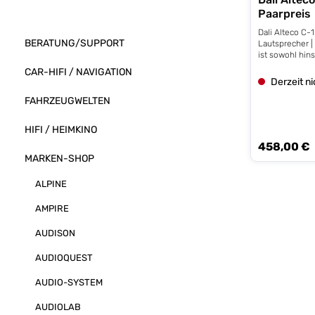
Paarpreis
Dali Alteco C-
BERATUNG/SUPPORT
Lautsprecher 
ist sowohl hins
Konstruktion a
CAR-HIFI / NAVIGATION
Einsatzmöglich
Derzeit n
Mehrzwecklauts
FAHRZEUGWELTEN
der ALTECO C-
Aufsatz für di
Surroundboxen
HIFI / HEIMKINO
Höhenlautspre
458,00 €
Heimkinosyste
Regulärer Prei
Wandlautsprech
MARKEN-SHOP
Mehrkanalanlag
Monitor auf de
ALPINE
verwenden. Da
auf einen mögl
AMPIRE
Frequenzgang 
bei jedem Eins
AUDISON
DALI Klangphi
entsprechend
AUDIOQUEST
originalgetreu
gewährleistet 
gibt die Signa
AUDIO-SYSTEM
Atmos, DTS-X
Soundtracks i
AUDIOLAB
einem entspre