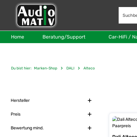
 Hauptinhalt springen
Zur Suche springen
Zur Hauptnavigation springen
Home
Beratung/Support
Car-HiFi / N
Du bist hier:
Marken-Shop
DALI
Alteco
Hersteller
Preis
Bewertung mind.
Dali Altec