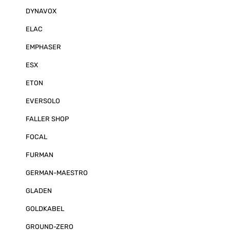
Anzahl 1 x 115 mm ø Tiefmi
DYNAVOX
Art der Membr
Gehäusetyp ge
ELAC
Empfohlener W
50 cm Gehäuseabmessungen
EMPHASER
(HxBxT) [mm] 1
Gewicht [kg] 2,8 kg Anwen
ESX
seiner angewi
und zwei zur 
Klangeinstellu
ETON
ALTECO C-1 in
Konfigurationen v
EVERSOLO
Höhenkanäle v
X und Auro-3D
FALLER SHOP
wiederzugeben
ALTECO C-1 ob
FOCAL
und/oder hint
Surroundlautsp
FURMAN
übernimmt der
die Rolle als tr
Frontlautsprec
GERMAN-MAESTRO
Platzierung we
oder quer an 
GLADEN
montiert. Eine
Abstrahlwinkel
GOLDKABEL
1 auch als Mon
dem Schreibtisch. Schaltet 
GROUND-ZERO
Lautsprecher 