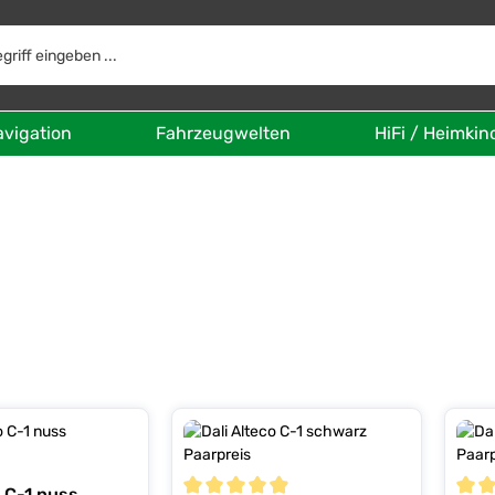
avigation
Fahrzeugwelten
HiFi / Heimkin
o C-1 nuss