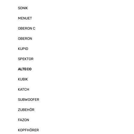
mehrerer Welt
SONIK
vielseitige und
Einsatzmöglich
MENUET
Frontwand des
wenig zurückve
damit der Schal
OBERON C
Richtung der H
wird. Um zu ve
OBERON
abgegebenen S
unvorteilhaft r
KUPID
gebrochen wer
Trichtereffekt 
SPEKTOR
Tiefmitteltöner
geformtes Sch
ALTECO
eingebracht, d
Platzierung u
KUBIK
ALTECO C-1 auf
Stelle verbleib
KATCH
Details: Frequenzgang 74 - 26.000
Empfindlichkei
SUBWOOFER
Nennimpedanz [Ω] 6 
Schalldruckpeg
Empfohlene Ver
ZUBEHÖR
40 - 100 Übergangsfrequenzen [Hz]
2.100 Frequenzweichenprinzip 2-
FAZON
Wege Hochtöner / Anzahl 1 x 21 mm
ø Hochtöner, Art der Membran
KOPFHÖRER
Gewebekalotte Tiefmitteltöner