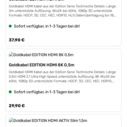
Goldkabel HDMI Kabel aus der Edition Serie Technische Details: Länge
3m unterstützte Auflösung: 4Kx2K bei 60Hz, 1080p 3D unterstützte
Formate: HDCP, 3D, CEC, HEC, HDR10, HLG Datenübertragung bis 18,0
Gbit/s überträgt den ARC (Audio-Return-Channel) Schutz gegen
elektromagnetische Impulse durch PVC-Mantel Metallstecker mit
Sofort verfügbar, in 1-3 Tagen bei dir!
vergoldeten Kontakten
Regulärer Preis:
37,90 €
Goldkabel EDITION HDMI 8K 0,5m
Goldkabel HDMI Kabel aus der Edition Serie Technische Details: Länge
0,5m HDMI 2.1 Ultra High Speed unterstützte Auflösung: 8K 4Kx2K bei
60Hz, 1080p 3D unterstützte Formate: HDCP, 3D, CEC, HEC, HDR10,
HLG Datenübertragung bis zu 48 Gbit/s, bis zu 10K, 4K@120Hz, ATC
tested überträgt den ARC (Audio-Return-Channel) Schutz gegen
Sofort verfügbar, in 1-3 Tagen bei dir!
elektromagnetische Impulse durch PVC-Mantel 3-fach geschirmt
Metallstecker mit vergoldeten Kontakten
Regulärer Preis:
29,90 €