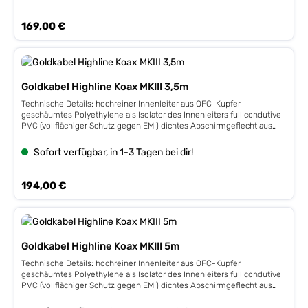
Regulärer Preis:
169,00 €
Goldkabel Highline Koax MKIII 3,5m
Technische Details: hochreiner Innenleiter aus OFC-Kupfer
geschäumtes Polyethylene als Isolator des Innenleiters full condutive
PVC (vollflächiger Schutz gegen EMI) dichtes Abschirmgeflecht aus
OFC-Kupfer 4-fache Kabelschirmung verspannbare Cinchstecker für
festen Sitz auf der Buchse vergoldete Kontakte hochwertiges
Sofort verfügbar, in 1-3 Tagen bei dir!
Außengewebe mit feiner Haptik
Regulärer Preis:
194,00 €
Goldkabel Highline Koax MKIII 5m
Technische Details: hochreiner Innenleiter aus OFC-Kupfer
geschäumtes Polyethylene als Isolator des Innenleiters full condutive
PVC (vollflächiger Schutz gegen EMI) dichtes Abschirmgeflecht aus
OFC-Kupfer 4-fache Kabelschirmung verspannbare Cinchstecker für
festen Sitz auf der Buchse vergoldete Kontakte hochwertiges