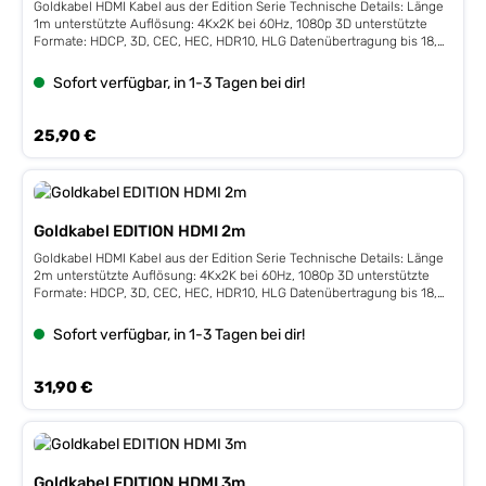
Goldkabel HDMI Kabel aus der Edition Serie Technische Details: Länge
1m unterstützte Auflösung: 4Kx2K bei 60Hz, 1080p 3D unterstützte
Formate: HDCP, 3D, CEC, HEC, HDR10, HLG Datenübertragung bis 18,0
Gbit/s überträgt den ARC (Audio-Return-Channel) Schutz gegen
elektromagnetische Impulse durch PVC-Mantel Metallstecker mit
Sofort verfügbar, in 1-3 Tagen bei dir!
vergoldeten Kontakten
Regulärer Preis:
25,90 €
Goldkabel EDITION HDMI 2m
Goldkabel HDMI Kabel aus der Edition Serie Technische Details: Länge
2m unterstützte Auflösung: 4Kx2K bei 60Hz, 1080p 3D unterstützte
Formate: HDCP, 3D, CEC, HEC, HDR10, HLG Datenübertragung bis 18,0
Gbit/s überträgt den ARC (Audio-Return-Channel) Schutz gegen
elektromagnetische Impulse durch PVC-Mantel Metallstecker mit
Sofort verfügbar, in 1-3 Tagen bei dir!
vergoldeten Kontakten
Regulärer Preis:
31,90 €
Goldkabel EDITION HDMI 3m