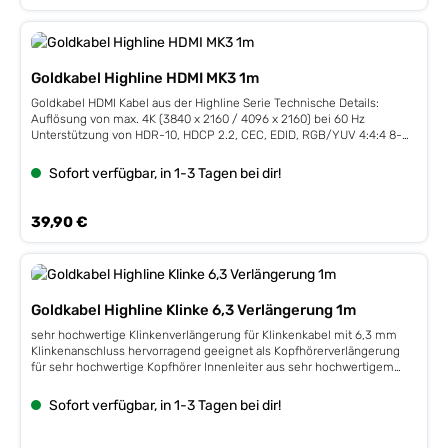
Goldkabel Highline HDMI MK3 1m
Goldkabel HDMI Kabel aus der Highline Serie Technische Details:
Auflösung von max. 4K (3840 x 2160 / 4096 x 2160) bei 60 Hz
Unterstützung von HDR-10, HDCP 2.2, CEC, EDID, RGB/YUV 4:4:4 8-
bit, HEC überträgt den Audio Return Channel (ACR) max.
Übertragungsrate: 18 Gbit/s vergoldete Kontakte
Sofort verfügbar, in 1-3 Tagen bei dir!
Regulärer Preis:
39,90 €
Goldkabel Highline Klinke 6,3 Verlängerung 1m
sehr hochwertige Klinkenverlängerung für Klinkenkabel mit 6,3 mm
Klinkenanschluss hervorragend geeignet als Kopfhörerverlängerung
für sehr hochwertige Kopfhörer Innenleiter aus sehr hochwertigem
PC-OCC Kupfer made by Furukawa für eine sehr gute
Signalübertragung full conductive PVC schützt das Kabel gegen
Sofort verfügbar, in 1-3 Tagen bei dir!
jegliche EMI (elektromagnetische Einflüsse) energy metal plugs für
minimale Zwischenwiderstände am Stecker Klinkenstecker in massiver
Ausführung für besten Sitz mit vergoldeten Kontakten exklusive