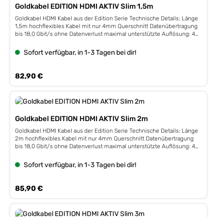
Goldkabel EDITION HDMI AKTIV Slim 1,5m
Goldkabel HDMI Kabel aus der Edition Serie Technische Details: Länge
1,5m hochflexibles Kabel mit nur 4mm Querschnitt Datenübertragung
bis 18,0 Gbit/s ohne Datenverlust maximal unterstützte Auflösung: 4K
x 2K bei 60 Hz unterstützt den ARC (Audio-Return-Channel) und
HDCP 2.2 Metallstecker mit vergoldeten Kontakten
Sofort verfügbar, in 1-3 Tagen bei dir!
Regulärer Preis:
82,90 €
Goldkabel EDITION HDMI AKTIV Slim 2m
Goldkabel HDMI Kabel aus der Edition Serie Technische Details: Länge
2m hochflexibles Kabel mit nur 4mm Querschnitt Datenübertragung
bis 18,0 Gbit/s ohne Datenverlust maximal unterstützte Auflösung: 4K
x 2K bei 60 Hz unterstützt den ARC (Audio-Return-Channel) und
HDCP 2.2 Metallstecker mit vergoldeten Kontakten
Sofort verfügbar, in 1-3 Tagen bei dir!
Regulärer Preis:
85,90 €