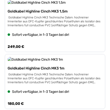
Goldkabel Highline Cinch MK3 1,5m
Goldkabel Highline Cinch MK3 Technische Daten: hochreiner
Innenleiter aus OFC-Kupfer geschäumtes Polyethylen als Isolator des
Innenleiters full conductive PVC (vollflächiger Schutz gegen EMI)
dichtes Abschirmgeflecht aus OFC-Kupfer 4-fache Kabelschirmung
verspannbare Cinchstecker für besten Sitz auf der Buchse vergoldete
Sofort verfügbar, in 1-3 Tagen bei dir!
Kontakte hochwertiges Außengewebe mit feiner Haptik
Regulärer Preis:
249,00 €
Goldkabel Highline Cinch MK3 1m
Goldkabel Highline Cinch MK3 Technische Daten: hochreiner
Innenleiter aus OFC-Kupfer geschäumtes Polyethylen als Isolator des
Innenleiters full conductive PVC (vollflächiger Schutz gegen EMI)
dichtes Abschirmgeflecht aus OFC-Kupfer 4-fache Kabelschirmung
verspannbare Cinchstecker für besten Sitz auf der Buchse vergoldete
Sofort verfügbar, in 1-3 Tagen bei dir!
Kontakte hochwertiges Außengewebe mit feiner Haptik
Regulärer Preis:
180,00 €