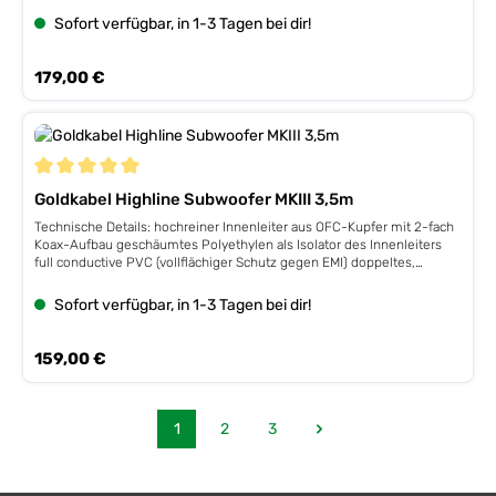
verspannbare Cinchstecker für festen Sitz auf der Buchse vergoldete
Sofort verfügbar, in 1-3 Tagen bei dir!
Kontakte hochwertiges Außengewebe mit feiner Haptik
Regulärer Preis:
179,00 €
Durchschnittliche Bewertung von 5 von 5 Sternen
Goldkabel Highline Subwoofer MKIII 3,5m
Technische Details: hochreiner Innenleiter aus OFC-Kupfer mit 2-fach
Koax-Aufbau geschäumtes Polyethylen als Isolator des Innenleiters
full conductive PVC (vollflächiger Schutz gegen EMI) doppeltes,
dichtes Abschirmgeflecht aus OFC-Kupfer 4-fache Kabelschirmung
verspannbare Cinchstecker für festen Sitz auf der Buchse vergoldete
Sofort verfügbar, in 1-3 Tagen bei dir!
Kontakte hochwertiges Außengewebe mit feiner Haptik
Regulärer Preis:
159,00 €
1
2
3
Seite
Seite
Seite