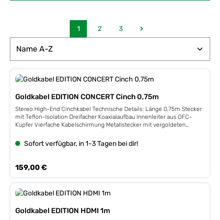
1
2
3
Seite
Seite
Seite
Goldkabel EDITION CONCERT Cinch 0,75m
Stereo High-End Cinchkabel Technische Details: Länge 0,75m Stecker
mit Teflon-Isolation Dreifacher Koaxialaufbau Innenleiter aus OFC-
Kupfer Vierfache Kabelschirmung Metallstecker mit vergoldeten
Kontakten Made in Europe
Sofort verfügbar, in 1-3 Tagen bei dir!
Regulärer Preis:
159,00 €
Goldkabel EDITION HDMI 1m