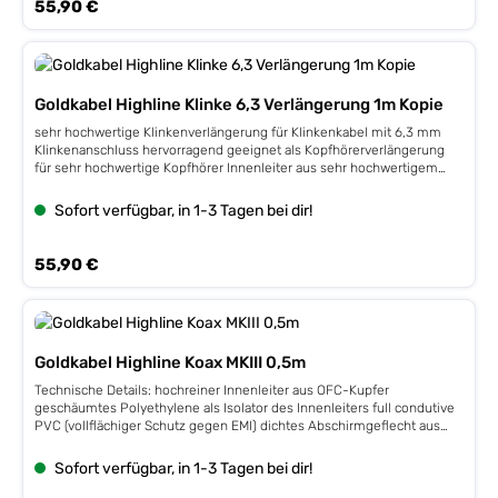
Regulärer Preis:
55,90 €
Handarbeit made in Germany
Goldkabel Highline Klinke 6,3 Verlängerung 1m Kopie
sehr hochwertige Klinkenverlängerung für Klinkenkabel mit 6,3 mm
Klinkenanschluss hervorragend geeignet als Kopfhörerverlängerung
für sehr hochwertige Kopfhörer Innenleiter aus sehr hochwertigem
PC-OCC Kupfer made by Furukawa für eine sehr gute
Signalübertragung full conductive PVC schützt das Kabel gegen
Sofort verfügbar, in 1-3 Tagen bei dir!
jegliche EMI (elektromagnetische Einflüsse) energy metal plugs für
minimale Zwischenwiderstände am Stecker Klinkenstecker in massiver
Ausführung für besten Sitz mit vergoldeten Kontakten exklusive
Regulärer Preis:
55,90 €
Handarbeit made in Germany
Goldkabel Highline Koax MKIII 0,5m
Technische Details: hochreiner Innenleiter aus OFC-Kupfer
geschäumtes Polyethylene als Isolator des Innenleiters full condutive
PVC (vollflächiger Schutz gegen EMI) dichtes Abschirmgeflecht aus
OFC-Kupfer 4-fache Kabelschirmung verspannbare Cinchstecker für
festen Sitz auf der Buchse vergoldete Kontakte hochwertiges
Sofort verfügbar, in 1-3 Tagen bei dir!
Außengewebe mit feiner Haptik