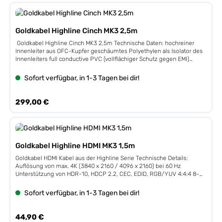
Goldkabel Highline Cinch MK3 2,5m
Goldkabel Highline Cinch MK3 2,5m Technische Daten: hochreiner
Innenleiter aus OFC-Kupfer geschäumtes Polyethylen als Isolator des
Innenleiters full conductive PVC (vollflächiger Schutz gegen EMI)
dichtes Abschirmgeflecht aus OFC-Kupfer 4-fache Kabelschirmung
verspannbare Cinchstecker für besten Sitz auf der Buchse vergoldete
Sofort verfügbar, in 1-3 Tagen bei dir!
Kontakte hochwertiges Außengewebe mit feiner Haptik
Regulärer Preis:
299,00 €
Goldkabel Highline HDMI MK3 1,5m
Goldkabel HDMI Kabel aus der Highline Serie Technische Details:
Auflösung von max. 4K (3840 x 2160 / 4096 x 2160) bei 60 Hz
Unterstützung von HDR-10, HDCP 2.2, CEC, EDID, RGB/YUV 4:4:4 8-
bit, HEC überträgt den Audio Return Channel (ACR) max.
Übertragungsrate: 18 Gbit/s vergoldete Kontakte
Sofort verfügbar, in 1-3 Tagen bei dir!
Regulärer Preis:
44,90 €