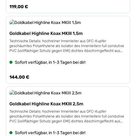
Regulärer Preis:
119,00 €
Goldkabel Highline Koax MKIII 1,5m
Technische Details: hochreiner Innenleiter aus OFC-Kupfer
geschäumtes Polyethylene als Isolator des Innenleiters full condutive
PVC (vollflächiger Schutz gegen EMI) dichtes Abschirmgeflecht aus
OFC-Kupfer 4-fache Kabelschirmung verspannbare Cinchstecker für
festen Sitz auf der Buchse vergoldete Kontakte hochwertiges
Sofort verfügbar, in 1-3 Tagen bei dir!
Außengewebe mit feiner Haptik
Regulärer Preis:
144,00 €
Goldkabel Highline Koax MKIII 2,5m
Technische Details: hochreiner Innenleiter aus OFC-Kupfer
geschäumtes Polyethylene als Isolator des Innenleiters full condutive
PVC (vollflächiger Schutz gegen EMI) dichtes Abschirmgeflecht aus
OFC-Kupfer 4-fache Kabelschirmung verspannbare Cinchstecker für
festen Sitz auf der Buchse vergoldete Kontakte hochwertiges
Sofort verfügbar, in 1-3 Tagen bei dir!
Außengewebe mit feiner Haptik