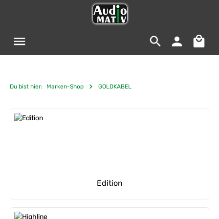
Zum Hauptinhalt springen
Warenko
Du bist hier:
Marken-Shop
GOLDKABEL
Kategoriegalerie überspringen
Edition