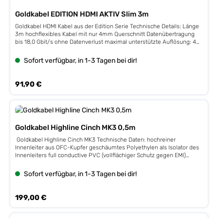
Goldkabel EDITION HDMI AKTIV Slim 3m
Goldkabel HDMI Kabel aus der Edition Serie Technische Details: Länge
3m hochflexibles Kabel mit nur 4mm Querschnitt Datenübertragung
bis 18,0 Gbit/s ohne Datenverlust maximal unterstützte Auflösung: 4K
x 2K bei 60 Hz unterstützt den ARC (Audio-Return-Channel) und
HDCP 2.2 Metallstecker mit vergoldeten Kontakten
Sofort verfügbar, in 1-3 Tagen bei dir!
Regulärer Preis:
91,90 €
Goldkabel Highline Cinch MK3 0,5m
Goldkabel Highline Cinch MK3 Technische Daten: hochreiner
Innenleiter aus OFC-Kupfer geschäumtes Polyethylen als Isolator des
Innenleiters full conductive PVC (vollflächiger Schutz gegen EMI)
dichtes Abschirmgeflecht aus OFC-Kupfer 4-fache Kabelschirmung
verspannbare Cinchstecker für besten Sitz auf der Buchse vergoldete
Sofort verfügbar, in 1-3 Tagen bei dir!
Kontakte hochwertiges Außengewebe mit feiner Haptik
Regulärer Preis:
199,00 €