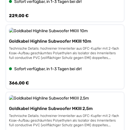
Sofort verfügbar, in 1-3 Tagen bei dir!
Außengewebe mit feiner Haptik
Regulärer Preis:
229,00 €
Goldkabel Highline Subwoofer MKIII 10m
Technische Details: hochreiner Innenleiter aus OFC-Kupfer mit 2-fach
Koax-Aufbau geschäumtes Polyethylen als Isolator des Innenleiters
full conductive PVC (vollflächiger Schutz gegen EMI) doppeltes,
dichtes Abschirmgeflecht aus OFC-Kupfer 4-fache Kabelschirmung
verspannbare Cinchstecker für festen Sitz auf der Buchse vergoldete
Sofort verfügbar, in 1-3 Tagen bei dir!
Kontakte hochwertiges Außengewebe mit feiner Haptik
Regulärer Preis:
366,00 €
Goldkabel Highline Subwoofer MKIII 2,5m
Technische Details: hochreiner Innenleiter aus OFC-Kupfer mit 2-fach
Koax-Aufbau geschäumtes Polyethylen als Isolator des Innenleiters
full conductive PVC (vollflächiger Schutz gegen EMI) doppeltes,
dichtes Abschirmgeflecht aus OFC-Kupfer 4-fache Kabelschirmung