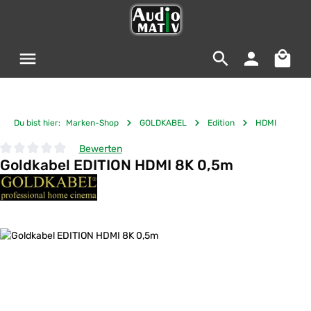
Zum Hauptinhalt springen
Warenko
Du bist hier:
Marken-Shop
GOLDKABEL
Edition
HDMI
Bewerten
Goldkabel EDITION HDMI 8K 0,5m
Durchschnittliche Bewertung von 0 von 5 Sternen
Bildergalerie überspringen