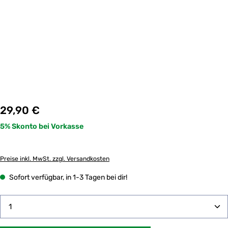
Regulärer Preis:
29,90 €
Preise inkl. MwSt. zzgl. Versandkosten
Sofort verfügbar, in 1-3 Tagen bei dir!
Produkt Anzahl: Gib den gewünschten Wert ein oder 