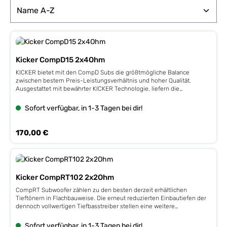
Kicker CompD15 2x4Ohm
KICKER bietet mit den CompD Subs die größtmögliche Balance
zwischen bestem Preis-Leistungsverhältnis und hoher Qualität.
Ausgestattet mit bewährter KICKER Technologie, liefern die
innovativen Woofer mit Doppelschwingspule knallharten High-
Performance-Bass bei langer Lebensdauer. Als 2 x 2 oder 2 x 4
Sofort verfügbar, in 1-3 Tagen bei dir!
OhmModelle erhältlich. 15” (38 cm) Subwoofer, 2 x 4 Ohm 600 Watt
RMS, 1.200 Watt MAXfs 23 Hz, Qts 0,40, VAS 226,1 LSPL 90,3 dB 1w/1m,
25-500 HzET: 177 mm, EÖ: 350 mm
Regulärer Preis:
170,00 €
Kicker CompRT102 2x2Ohm
CompRT Subwoofer zählen zu den besten derzeit erhältlichen
Tieftönern in Flachbauweise. Die erneut reduzierten Einbautiefen der
dennoch vollwertigen Tiefbasstreiber stellen eine weitere
Entwicklungsstufe im KICKER Programm dar. Ideal einsetzbar in
platzsparenden und trickreichen Installationen. Impedanz 2x 2Ohm •
Sofort verfügbar, in 1-3 Tagen bei dir!