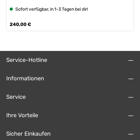
Watt Peak Maße: 60x14x31cm
Sofort verfügbar, in 1-3 Tagen bei dir!
Regulärer Preis:
240,00 €
Service-Hotline
Informationen
Service
Ihre Vorteile
Sicher Einkaufen