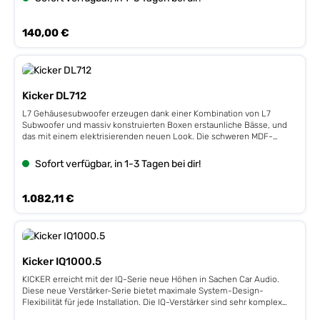
Extra-flaches Design für kompakte Autos oder Motorräder • Invertierte
Polplatte für größere Auslenkungen der Schwingspule • Spritzguss
Polypropylen Membran • Doppelt vernähte Santoprene® Sicke •
Regulärer Preis:
140,00 €
Progressiv-rollender Spider • Hitzebeständige Schwingspulenwicklung
• Wetterbeständig für Außenanwendungen 25 cm (10“) SIZE 800/400
watts MAX/RMS2x 2Ohm Fs 29,9 Hz, Qts 0,432, VAS 31,12 L SPL 84,8
dB 1w/1m, 25-500 Hz Mounting Diameter 23,2 cm Mounting Depth 8,8
cm
Kicker DL712
L7 Gehäusesubwoofer erzeugen dank einer Kombination von L7
Subwoofer und massiv konstruierten Boxen erstaunliche Bässe, und
das mit einem elektrisierenden neuen Look. Die schweren MDF-
Gehäuse verfügen über Schallwand-Ports in der Nähe der Woofer, was
eine sehr laute und starke Bass-Performance ermöglicht. Insgesamt
Sofort verfügbar, in 1-3 Tagen bei dir!
sind drei Gehäusetypen verfügbar. 2 x 12” (30 cm) Dual-Bassreflexbox,
2 Ohm 2 Ωmit 2 x L7122 Square-Woofer1.800 Watt RMS, 3.600 Watt
MAX
Regulärer Preis:
1.082,11 €
Kicker IQ1000.5
KICKER erreicht mit der IQ-Serie neue Höhen in Sachen Car Audio.
Diese neue Verstärker-Serie bietet maximale System-Design-
Flexibilität für jede Installation. Die IQ-Verstärker sind sehr komplex
konstruiert und auf dem neuesten Stand der Audiotechnik, aber