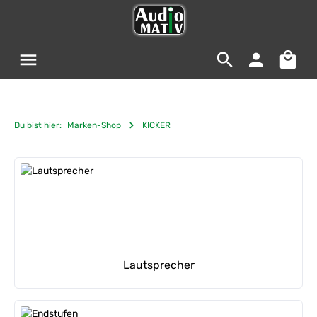
Zum Hauptinhalt springen
Warenko
Du bist hier:
Marken-Shop
KICKER
Kategoriegalerie überspringen
Lautsprecher