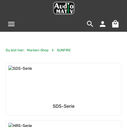
Zum Hauptinhalt springen
Warenko
Du bist hier:
Marken-Shop
SUNFIRE
Kategoriegalerie überspringen
SDS-Serie