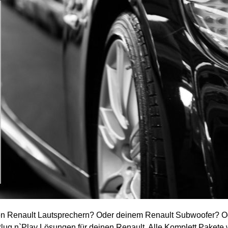
en Renault
Lautsprechern? Oder deinem
Renault
Subwoofer? Od
ug n`Play Lösungen für deinen Renault
. Alle Komplett Pakete 