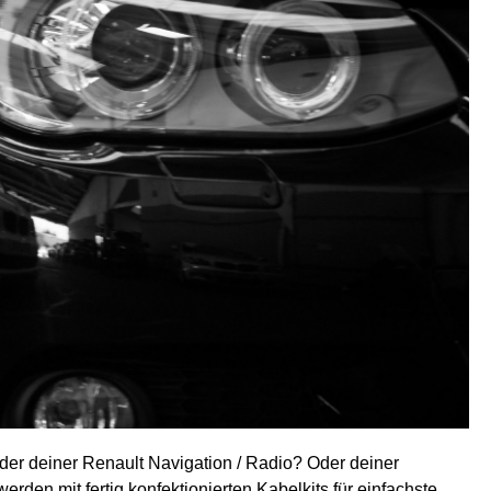
er deiner Renault
Navigation / Radio? Oder deiner
werden mit fertig konfektionierten Kabelkits für einfachste