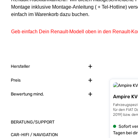
Montage inklusive Montage-Anleitung ( + Tel-Hotline) ver
einfach im Warenkorb dazu buchen.
Geb einfach Dein Renault
-Modell oben in den Renault-Kon
Hersteller
Preis
Bewertung mind.
Ampire K
Fahrzeugspezi
für den FIAT Dobl
2019) bzw. de
Combo D (Baujah
BERATUNG/SUPPORT
DOBLO passt n
Sofort ver
Flügeltüren un
Tagen bei dir
CAR-HIFI / NAVIGATION
werkseitige Br