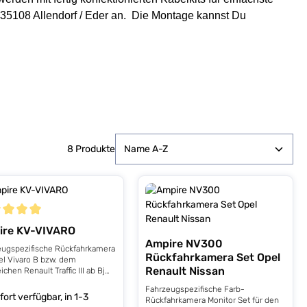
n 35108 Allendorf / Eder an. Die Montage kannst Du
8 Produkte
schnittliche Bewertung von 5 von 5 Sternen
ire KV-VIVARO
Ampire NV300
eugspezifische Rückfahrkamera
Rückfahrkamera Set Opel
el Vivaro B bzw. dem
Renault Nissan
ichen Renault Traffic III ab Bj
 sowie dem Nissan NV300. Die
Fahrzeugspezifische Farb-
VARO wird gegen das
fort verfügbar, in 1-3
Rückfahrkamera Monitor Set für den
itige Bremslichtglas einfach