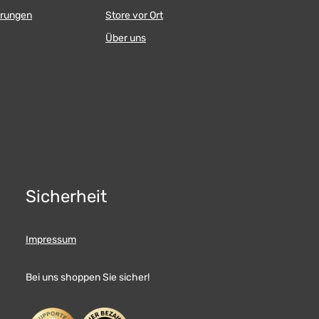
Klebefußhalterung Anschlußkabel
rinstallierten Presets können
erungen
Store vor Ort
Saugnapfhalterung
 über die DSP Master App, als
Klebefußhalterung Anschlußkabel
̈ber die DSP Master PC-
Über uns
re ausgewählt werden.
H 4CH AMP mit 6CH DSP |
4-Kanal Class A/B
l Full HD Audio
pegeleingänge
ecker • 1 x Stereo AUX IN
th® Stereo
ger • 1 x USB Typ B für
usgänge: • 6 x
ausgang RCA 2 V/RMS • 4 x
precherausgang via Molex
P / aptX
Streaming via Bluetooth® •
Sicherheit
ore DSP 32 Bit / 122,88 MHz •
trischer 31-Band Equalizer •
tische Einschaltfunktion •
Software / DSP
Impressum
ung über App oder PC • 10
umschaltbar • Bypass
on des Verstärkers:
Bei uns shoppen Sie sicher!
0.4DSP kann somit auch als
-Alone 6 Kanal DSP benutzt
n.Kompatible Fahrzeuge:
ult Clio