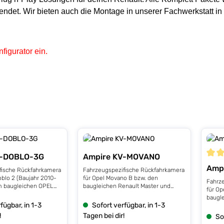
sendet. Wir bieten auch die Montage in unserer Fachwerkstatt i
figurator ein.
V-DOBLO-3G
Ampire KV-MOVANO
Durch
Amp
fische Rückfahrkamera
Fahrzeugspezifische Rückfahrkamera
o 2 (Baujahr 2010-
für Opel Movano B bzw. den
Fahrz
m baugleichen OPEL
baugleichen Renault Master und
für Op
r 2011-18). Die KV-
Nissan NV400 ab Bj. 2010. Die KV-
baugle
ur in Fahrzeuge mit
MOVANO wird gegen das werkseitige
fügbar, in 1-3
Sofort verfügbar, in 1-3
2014,
d wird gegen das
Bremslichtglas einfach ausgetauscht.
KV-VI
!
Tagen bei dir!
So
emslichtglas einfach
In das Kameragehäuse ist eine
werkse