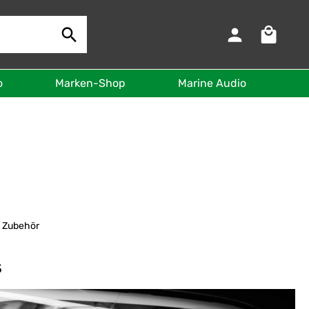
Warenkorb 
o
Marken-Shop
Marine Audio
B
| Zubehör
s