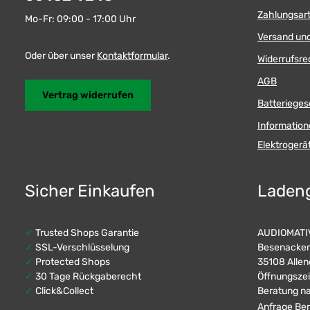
12.7cm (5'') HD
Display (Color) LED
Zahlungsar
Mo-Fr: 09:00 - 17:00 Uhr
Hintergrundbele
Bildschirmformat Auflösung 8
Versand un
Pixel (HD) 2x Video-Eingänge (FBAS
Oder über unser
Kontaktformular
.
Cinch) 1 Vss, 75 Ohm au
Widerrufsre
NTSC/PAL Ums
automatische E
AGB
Betriebspannu
Vertrag widerrufen
Betriebstemper
Batterieges
Lagertemperatur 
Monitor 126x
Information
LIEFERUMFANG: 5" Moni
Elektroger
Saugnapfhalte
Klebefußhalterung Anschl
Saugnapfhalte
Sicher Einkaufen
Laden
✓
Trusted Shops Garantie
AUDIOMATIV
✓
SSL-Verschlüsselung
Besenacker
✓
Protected Shops
35108 Allen
✓
30 Tage Rückgaberecht
Öffnungszei
✓
Click&Collect
Beratung n
Anfrage Ber