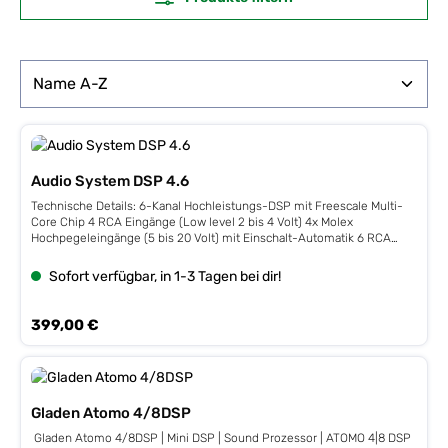
Audio System DSP 4.6
Technische Details: 6-Kanal Hochleistungs-DSP mit Freescale Multi-
Core Chip 4 RCA Eingänge (Low level 2 bis 4 Volt) 4x Molex
Hochpegeleingänge (5 bis 20 Volt) mit Einschalt-Automatik 6 RCA
Ausgänge (5 Volt) 1x AUX-Eingang 1x optischer Eingang 1x optischer
Ausgang 1x Remote-Ausgang SD-Kartenslot Intuitive GUI Dual-Core-
Sofort verfügbar, in 1-3 Tagen bei dir!
Chip mit 250 MHz Rechenleistung Abtastrate 96 kHz, (192 kHz
optional) Frequenzbereich: 10-44000 Hz Signalrauschabstand digital:
108 dB, analog: 102 dB Übersprechdämpfung größer 92 dB Start/Stopp
Regulärer Preis:
399,00 €
fähig bis 6 Volt/5sec Betriebsspannung 9,6-18 Volt
Betriebstemperatur von -20C° bis +80C° Maße:180x160x45 mm
Gladen Atomo 4/8DSP
Gladen Atomo 4/8DSP | Mini DSP | Sound Prozessor | ATOMO 4|8 DSP