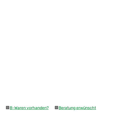
🟩
B-Waren vorhanden?
🟩
Beratung erwünscht