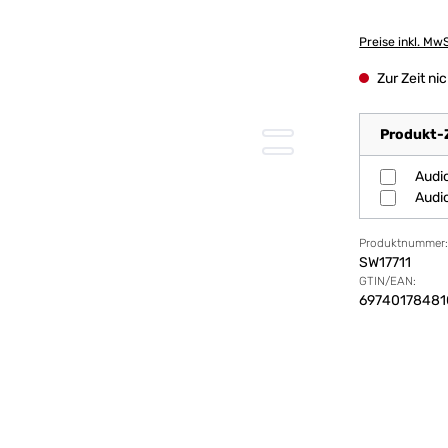
Preise inkl. Mw
Zur Zeit nic
Produkt-Z
Audio
Audi
Produktnummer
SW17711
GTIN/EAN:
69740178481