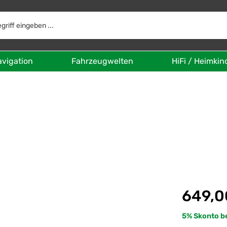
avigation
Fahrzeugwelten
HiFi / Heimkin
Regulärer Prei
649,0