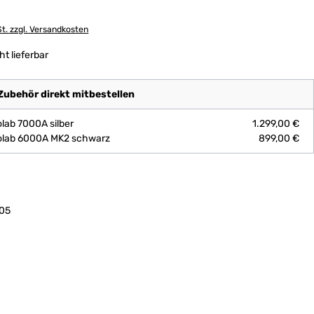
St. zzgl. Versandkosten
ht lieferbar
ubehör direkt mitbestellen
lab 7000A silber
1.299,00 €
olab 6000A MK2 schwarz
899,00 €
:
05