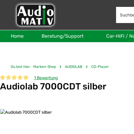
 Hauptinhalt springen
Zur Suche springen
Zur Hauptnavigation springen
Home
Beratung/Support
Car-HiFi / N
Du bist hier:
Marken-Shop
AUDIOLAB
CD-Player
1 Bewertung
Audiolab 7000CDT silber
Durchschnittliche Bewertung von 5 von 5 Sternen
Bildergalerie überspringen