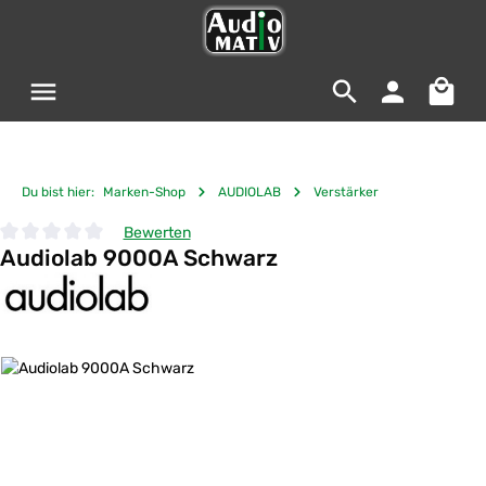
Zum Hauptinhalt springen
Warenko
Du bist hier:
Marken-Shop
AUDIOLAB
Verstärker
Bewerten
Audiolab 9000A Schwarz
Durchschnittliche Bewertung von 0 von 5 Sternen
Bildergalerie überspringen