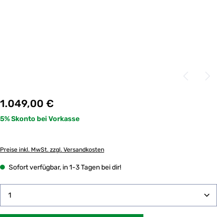
Regulärer Preis:
1.049,00 €
Preise inkl. MwSt. zzgl. Versandkosten
Sofort verfügbar, in 1-3 Tagen bei dir!
Produkt Anzahl: Gib den gewünschten Wert ein oder 