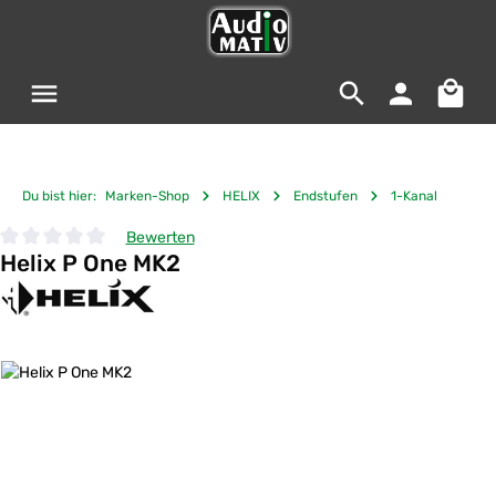
Zum Hauptinhalt springen
Warenko
Du bist hier:
Marken-Shop
HELIX
Endstufen
1-Kanal
Bewerten
Helix P One MK2
Durchschnittliche Bewertung von 0 von 5 Sternen
Bildergalerie überspringen