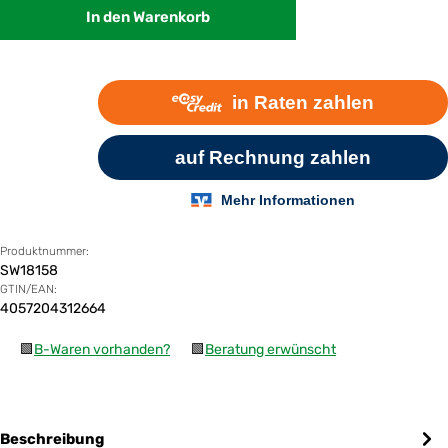
In den Warenkorb
Produktnummer:
SW18158
GTIN/EAN:
4057204312664
🟩
B-Waren vorhanden?
🟩
Beratung erwünscht
Beschreibung