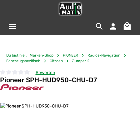
Zum Hauptinhalt springen
Warenko
Du bist hier:
Marken-Shop
PIONEER
Radios-Navigation
Fahrzeugspezifisch
Citroen
Jumper 2
Bewerten
Pioneer SPH-HUD950-CHU-D7
Durchschnittliche Bewertung von 0 von 5 Sternen
Bildergalerie überspringen