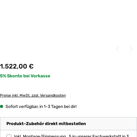
Regulärer Preis:
1.522,00 €
Preise inkl. MwSt. zzgl. Versandkosten
Sofort verfügbar, in 1-3 Tagen bei dir!
Produkt-Zubehör direkt mitbestellen
Inkl. Montage/Einmessung_5 in unserer Fachwerkstatt in 35108 Allendorf | Montagepreis ist nur für Hautpartikel (ohne anwählbares Zubehör)