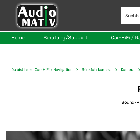
 Hauptinhalt springen
Zur Suche springen
Zur Hauptnavigation springen
Home
Beratung/Support
Car-HiFi / N
Du bist hier:
Car-HiFi / Navigation
Rückfahrkamera
Kamera
Sound-Pa