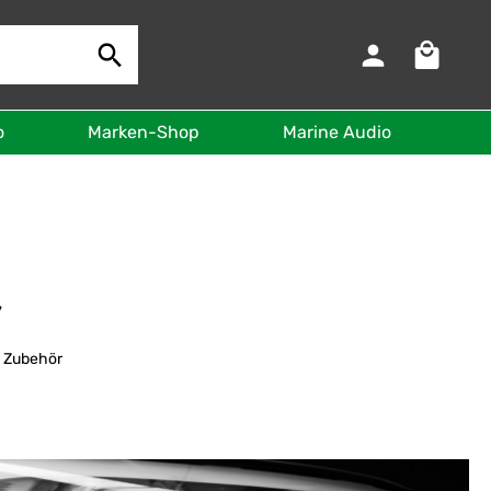
Warenkorb 
o
Marken-Shop
Marine Audio
B
y
| Zubehör