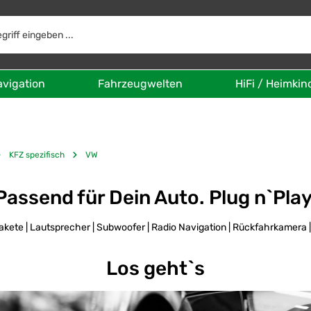
avigation
Fahrzeugwelten
HiFi / Heimkin
KFZ spezifisch
VW
Passend für Dein Auto. Plug n`Pla
kete | Lautsprecher | Subwoofer | Radio Navigation | Rückfahrkamera 
Los geht`s