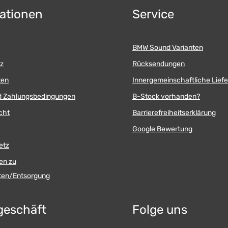
Saugnapfhalterung
ationen
Service
Klebefußhalterung Anschlußkabel
BMW Sound Varianten
z
Rücksendungen
ten
Innergemeinschaftliche Lief
d Zahlungsbedingungen
B-Stock vorhanden?
cht
Barrierefreiheitserklärung
Google Bewertung
etz
en zu
äten/Entsorgung
geschäft
Folge uns