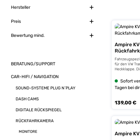
Hersteller
Preis
Bewertung mind.
Ampire KV
Rückfahr
Fahrzeugspezi
BERATUNG/SUPPORT
für den VW Tra
Heckklappe. D
das werkseitig
CAR-HIFI / NAVIGATION
einfach ausge
Sofort ver
DATEN - Bildw
Tagen bei dir
SOUND-SYSTEME PLUG N`PLAY
Bildsensor: 1/
performance Di
DASH CAMS
Image Sensor 
139,00 €
Regulärer Prei
Pixel - Betrac
Bildformat: NT
DIGITALE RÜCKSPIEGEL
Auflösung - IP
Betriebsspannu
RÜCKFAHRKAMERA
Stromverbrauc
Betriebstemper
MONITORE
Ampire K
Mindestbeleuch
schwarz - Kabe