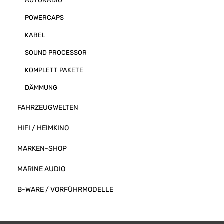
AUTORADIO
universellen 
einen Einbauor
POWERCAPS
durch die vielf
Einstellmöglic
KABEL
Bildwiedergab
hervorragend g
können Sie au
SOUND PROCESSOR
Eingang das V
Players oder 
KOMPLETT PAKETE
anschließen u
ihre Passagier
DÄMMUNG
12.7cm (5'') HD
Display (Color) LED
FAHRZEUGWELTEN
Hintergrundbele
Bildschirmformat Auflösung 8
Pixel (HD) 2x Video-Eingänge (FBAS
HIFI / HEIMKINO
Cinch) 1 Vss, 75 Ohm au
NTSC/PAL Ums
automatische E
MARKEN-SHOP
Betriebspannu
Betriebstemper
MARINE AUDIO
Lagertemperatur 
Monitor 126x
LIEFERUMFANG: 5" Moni
B-WARE / VORFÜHRMODELLE
Saugnapfhalte
Klebefußhalterung Anschl
Saugnapfhalte