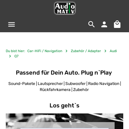
Zum Hauptinhalt springen
Warenko
Du bist hier:
Car-HiFi / Navigation
Zubehör / Adapter
Audi
Q7
Passend für Dein Auto. Plug n`Play
Sound-Pakete | Lautsprecher | Subwoofer | Radio Navigation |
Rückfahrkamera | Zubehör
Los geht`s