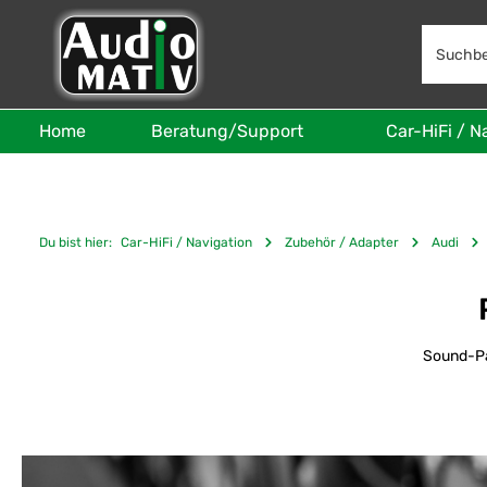
 Hauptinhalt springen
Zur Suche springen
Zur Hauptnavigation springen
Home
Beratung/Support
Car-HiFi / N
Du bist hier:
Car-HiFi / Navigation
Zubehör / Adapter
Audi
Sound-Pa