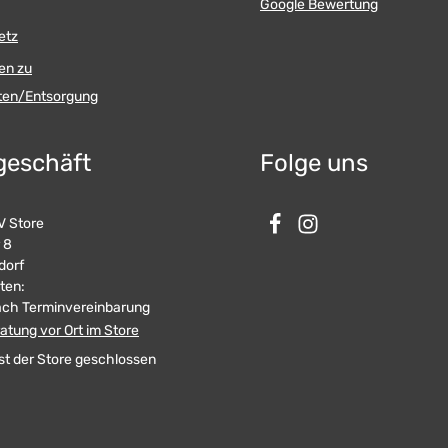
Google Bewertung
etz
en zu
äten/Entsorgung
geschäft
Folge uns
 Store
 8
dorf
ten:
ach Terminvereinbarung
atung vor Ort im Store
st der Store geschlossen