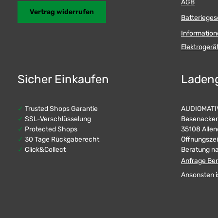
AGB
Vertrag widerrufen
Batterieges
Information
Elektroger
Sicher Einkaufen
Laden
✓
Trusted Shops Garantie
AUDIOMATIV
✓
SSL-Verschlüsselung
Besenacker
✓
Protected Shops
35108 Allen
✓
30 Tage Rückgaberecht
Öffnungszei
✓
Click&Collect
Beratung n
Anfrage Ber
Ansonsten i