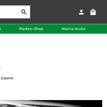
Warenkorb 
o
Marken-Shop
Marine Audio
B
y
| Zubehör