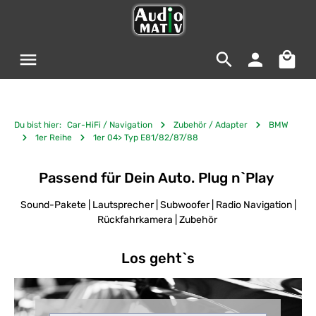
Zum Hauptinhalt springen
Warenko
Du bist hier:
Car-HiFi / Navigation
Zubehör / Adapter
BMW
1er Reihe
1er 04> Typ E81/82/87/88
Passend für Dein Auto. Plug n`Play
Sound-Pakete | Lautsprecher | Subwoofer | Radio Navigation |
Rückfahrkamera | Zubehör
Los geht`s