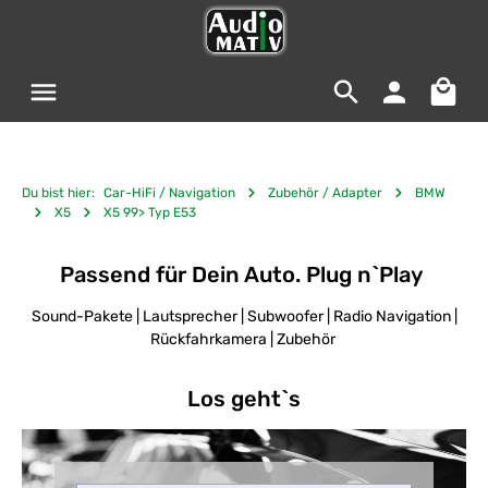
Zum Hauptinhalt springen
Warenko
Du bist hier:
Car-HiFi / Navigation
Zubehör / Adapter
BMW
X5
X5 99> Typ E53
Passend für Dein Auto. Plug n`Play
Sound-Pakete | Lautsprecher | Subwoofer | Radio Navigation |
Rückfahrkamera | Zubehör
Los geht`s