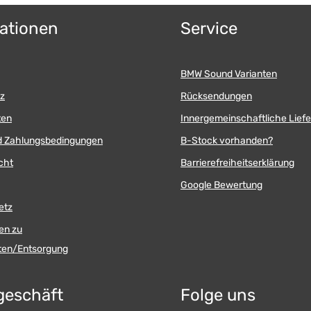
ationen
Service
BMW Sound Varianten
z
Rücksendungen
ten
Innergemeinschaftliche Lief
d Zahlungsbedingungen
B-Stock vorhanden?
cht
Barrierefreiheitserklärung
Google Bewertung
etz
en zu
äten/Entsorgung
geschäft
Folge uns