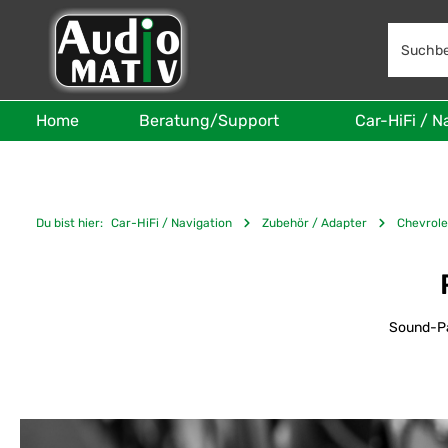
 Hauptinhalt springen
Zur Suche springen
Zur Hauptnavigation springen
Home
Beratung/Support
Car-HiFi / N
Du bist hier:
Car-HiFi / Navigation
Zubehör / Adapter
Chevrole
Sound-Pa