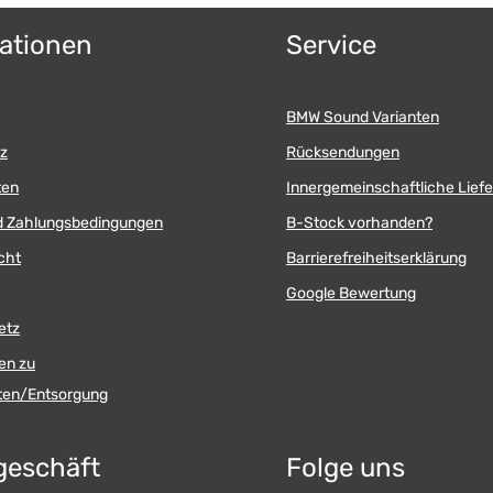
ationen
Service
BMW Sound Varianten
z
Rücksendungen
ten
Innergemeinschaftliche Lief
d Zahlungsbedingungen
B-Stock vorhanden?
cht
Barrierefreiheitserklärung
Google Bewertung
etz
en zu
äten/Entsorgung
geschäft
Folge uns