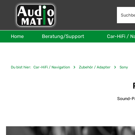
 Hauptinhalt springen
Zur Suche springen
Zur Hauptnavigation springen
Home
Beratung/Support
Car-HiFi / N
Du bist hier:
Car-HiFi / Navigation
Zubehör / Adapter
Sony
Sound-Pa