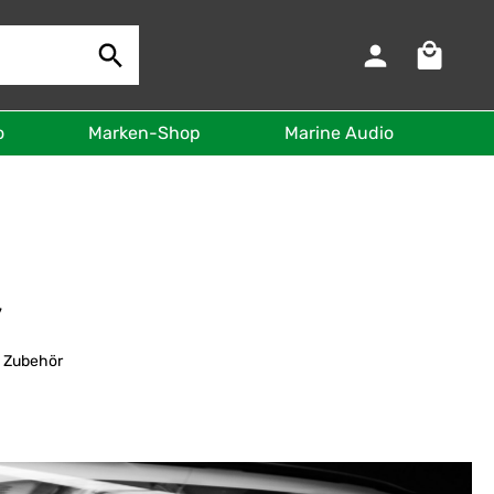
Warenkorb 
o
Marken-Shop
Marine Audio
B
y
| Zubehör