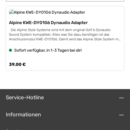
Alpine KWE-DY01G6 Dynaudio Adapter
Die Alpine Style Systeme sind mit dem original Golf 6 Dynaudio
Sound System kompatibel. Alles was Sie dazu benötigen ist das
Anschlussmodul KWE-DY01G6. Damit wird das Alpine Style System mit
dem Dynaudio Sound System verbunden. Ob ein Dynaudio Sound
System installiert ist sehen Sie an den Dynaudio Schriftzug an den
Sofort verfügbar, in 1-3 Tagen bei dir!
Lautsprechern bzw. Hochtönern. Ähnlich wie in der Abbildung.
Regulärer Preis:
39,00 €
Service-Hotline
Informationen