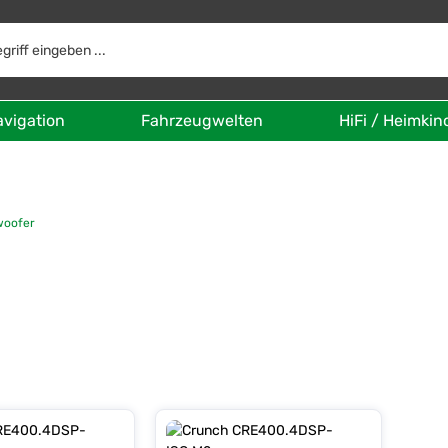
avigation
Fahrzeugwelten
HiFi / Heimkin
woofer