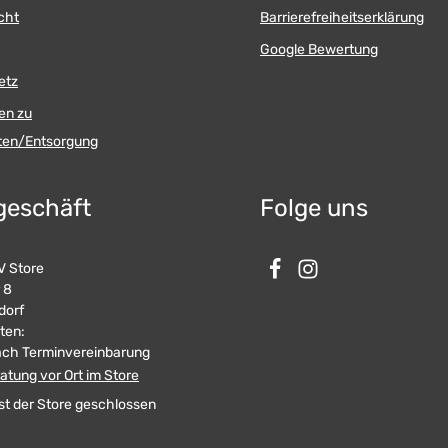
cht
Barrierefreiheitserklärung
Google Bewertung
etz
en zu
äten/Entsorgung
geschäft
Folge uns
 Store
 8
dorf
2009 -
ten:
ach Terminvereinbarung
atung vor Ort im Store
st der Store geschlossen