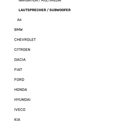
NAVIGATION / MULTIMEDIA
Crunch DSP ü
unvergleichlich
LAUTSPRECHER / SUBWOOFER
durch die inte
Digital-Wandl
A6
Edelschmiede 
Komponenten, d
deutlich höher
BMW
finden sind. M
niedrigen THD-
CHEVROLET
0,03 % garantie
kristallklare 
CITROEN
einer Flankenst
dB pro Oktave 
DACIA
Laufzeitkorrekt
Anpassungen fu
FIAT
perfektes Klan
parametrische
FORD
bietet maximale
Sound exakt n
Vorlieben zu gestalt
HONDA
Crunch hält z
Programmierun
HYUNDAI
Lösungen bere
Methode erfolg
IVECO
einen PC per 
Alternativ kan
KIA
auch mit der
Software für i