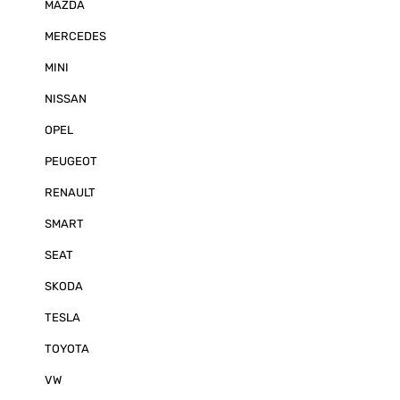
MAZDA
kabellos prog
können auch u
Änderungen 
MERCEDES
oder Presets 
ohne jedes Ma
MINI
zu müssen. Vorinstallierte Presets -
passend für je
NISSAN
dem DSP-Versta
vorinstallierte
OPEL
Sie wurden ent
drei unterschi
PEUGEOT
Fahrzeuggröße
drei individuel
Flat und Pop) 
RENAULT
Sie einfach da
besten zu Ihre
SMART
Die vorinstalli
sowohl über d
SEAT
auch über die
Software ausg
SKODA
CRUNCH 4CH A
CRE400.4DSP 4-Kanal Class A/B
TESLA
Verstärker mit 6-Kanal Full HD Audio
DSP 4 x 35 / 50 Watt RMS 4 / 2 Ohm
TOYOTA
Eingänge: • 4 x Hochpegeleingänge
via 20 Pin Stecker • 1 x Stere
RCA R/L • 1 x Bluetooth® Stereo
VW
Audio Empfänger • 1 x USB Ty