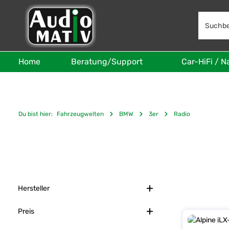
 Hauptinhalt springen
Zur Suche springen
Zur Hauptnavigation springen
Home
Beratung/Support
Car-HiFi / N
Du bist hier:
Fahrzeugwelten
BMW
3er
Radio
Hersteller
Preis