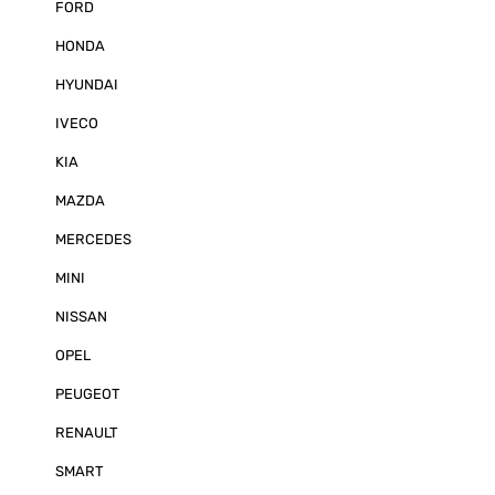
FORD
Freisprecheinr
Streaming und viele
HONDA
sich außergew
Klangqualität 
HYUNDAI
Alpine iLX-705
weltweit erste
eingebautem C
IVECO
verfügt über ei
professionell
KIA
Funktionen wie
Frequenzweich
MAZDA
parametrischen
Laufzeitkorrek
MERCEDES
enthält alle erf
den Einbau in 
MINI
Fällen ist zus
erforderlich – 
weitere Inform
NISSAN
unten im Text)
Technische De
OPEL
Tuner Stationsspeicher (UKW: 3x 12 /
DAB: 3x 12 / A
PEUGEOT
Senderspeiche
Senderspeicher
RENAULT
DX, PreSet, Se
PI, PS, AF, TA
SMART
TEXT DAB+/DM
DAB+ Slidesho