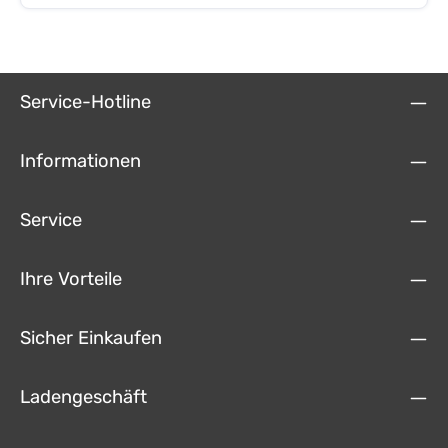
(E46/90/91/92)- BMW 5er (E39/60/60LCI/61/61LCI)- BMW X5 (E70)-
BMW X6 (E71/72)Produkteigenschaften- Sensor-Typ 1/4 CMOS-
Bildsystem NTSC- Gespiegeltes Bild (fest)- Abstandslinien
abschaltbar- Winkel horizontal 110°, vertikal 90°, diagonal 140°- IP 68-
Kamerakabel 1.8m mit 4-Pin System Systemkabelbuchse
(Durchmesser 5.9mm)- Systemverlängerungskabel 4-Pin, 8m mit
Service-Hotline
Ader für Signaldurchleitung- Systemanschlusskabel 4-Pin mit Cinch
Stecker, Stromversorung, Sicherung- Gewicht inkl. Kabel ca. 238g-
Versorgungsspannung 10-15V- Stromaufnahme 1.5W200mAh-
Sicherung 2AAbmessungen- Gesamt L/B/T 73x32x40mm- Nur
Informationen
Leuchtenglas L/B/T 73x32x14mm- Einbauöffnung L/B 56x25mm-
Abstand Arretierungen ca. 33.5mm
Service
Ihre Vorteile
Sicher Einkaufen
Ladengeschäft