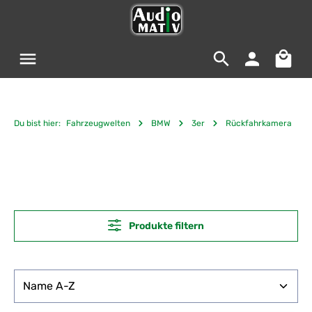
Zum Hauptinhalt springen
Warenko
Du bist hier:
Fahrzeugwelten
BMW
3er
Rückfahrkamera
Produkte filtern