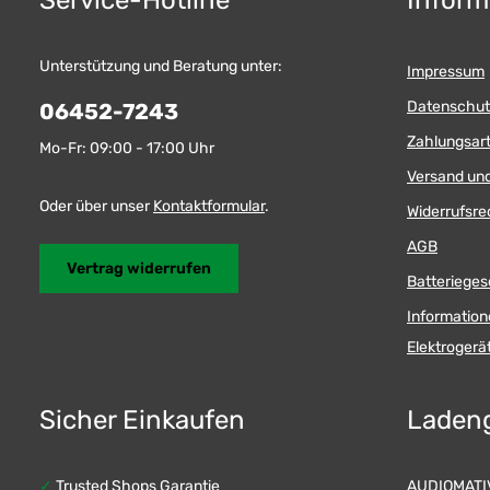
Service-Hotline
Inform
Unterstützung und Beratung unter:
Impressum
Datenschut
06452-7243
Zahlungsar
Mo-Fr: 09:00 - 17:00 Uhr
Versand un
Oder über unser
Kontaktformular
.
Widerrufsre
AGB
Vertrag widerrufen
Batterieges
Information
Elektroger
Sicher Einkaufen
Laden
✓
Trusted Shops Garantie
AUDIOMATIV