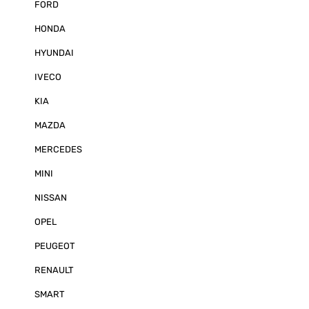
FORD
externes Mikr
Android™ oder
HONDA
Smartphone-An
Vorverstärkera
HYUNDAI
Front/Rear/Su
Unterstützung
Lenkradfernbe
IVECO
Fahrzeug wird 
benötigt) 1 x 
KIA
(Einstellbare L
AUX/Video Ein
MAZDA
Eingang, 2 x U
MicroSD Karten
MERCEDES
und Medien Ei
Hintergrundbild
MINI
NISSAN
OPEL
PEUGEOT
RENAULT
SMART