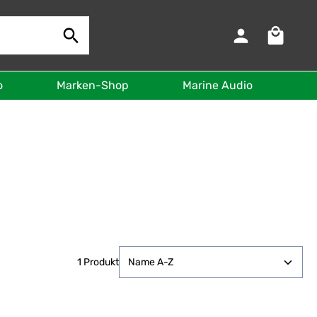
Warenkorb 
o
Marken-Shop
Marine Audio
B
1 Produkt