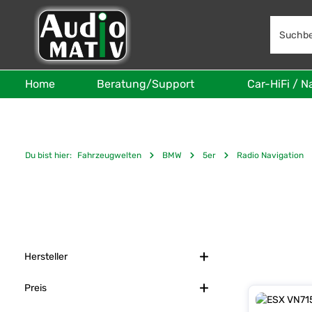
 Hauptinhalt springen
Zur Suche springen
Zur Hauptnavigation springen
Home
Beratung/Support
Car-HiFi / N
Du bist hier:
Fahrzeugwelten
BMW
5er
Radio Navigation
Hersteller
Preis