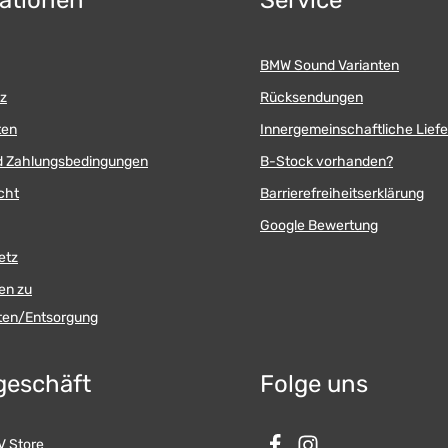
ationen
Service
BMW Sound Varianten
z
Rücksendungen
ten
Innergemeinschaftliche Lief
d Zahlungsbedingungen
B-Stock vorhanden?
cht
Barrierefreiheitserklärung
Google Bewertung
etz
en zu
äten/Entsorgung
geschäft
Folge uns
 Store