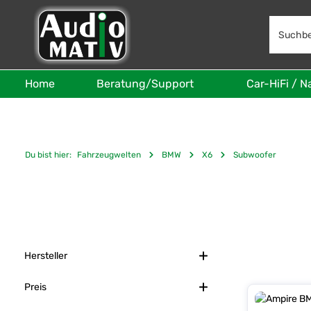
 Hauptinhalt springen
Zur Suche springen
Zur Hauptnavigation springen
Home
Beratung/Support
Car-HiFi / N
Du bist hier:
Fahrzeugwelten
BMW
X6
Subwoofer
Hersteller
Preis