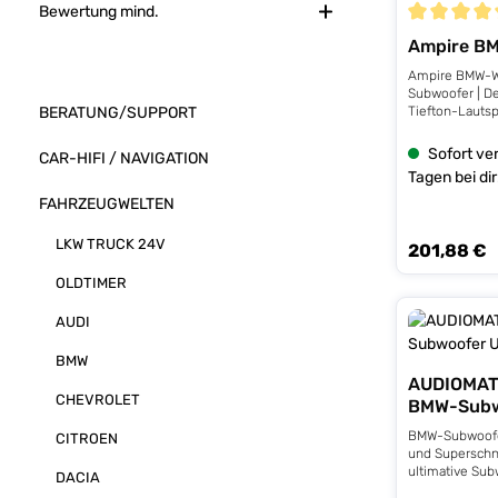
Bewertung mind.
Durchschnitt
Ampire B
Ampire BMW-W2
Subwoofer | 
Tiefton-Lauts
BERATUNG/SUPPORT
Fahrzeuge ist 
High-Performan
Sofort ver
CAR-HIFI / NAVIGATION
zeichnet sich 
Tagen bei dir
höhere Belastb
außergewöhnlic
FAHRZEUGWELTEN
Körbe wurden fü
den originalen
LKW TRUCK 24V
201,88 €
Regulärer Prei
optimiert und 
ohne Modifikat
OLDTIMER
werkseitigen E
Sitzen. Passen
AUDI
E82, E87, E88,
(F22, F23)- BM
E93, F30, F31)
BMW
F36)- BMW 5er 
AUDIOMAT
F11) - BMW 6er
CHEVROLET
BMW-Subw
7er (E65, E66,
(E84)- BMW X3
BMW-Subwoofer
CITROEN
(F26)- BMW X5
und Superschne
(E71, F16) TE
ultimative Sub
DACIA
Performance T
alle BMW der E