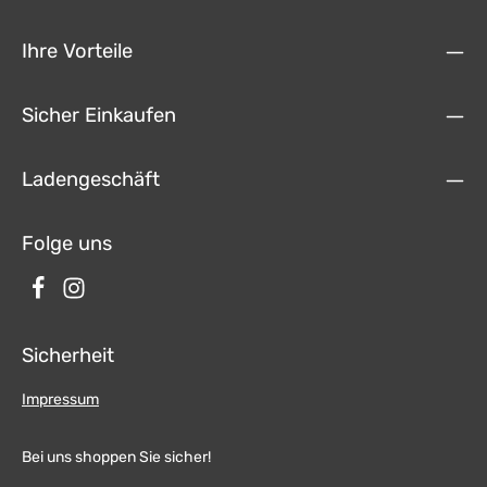
2023 OpelOpel Movano Cargo C (Y) 10/2021 - 2023PeugeotPeugeot
Boxer (Y) 02/2007 - 07/2011Peugeot Boxer (Y) 07/2011 -
05/2014Peugeot Boxer (Y) 09/2014 - 2023Farbe: schwarz Größe des
Ihre Vorteile
Smartphones mit Schutzhülle: 179mm x 85mm x 8,5mm max.
Eingangsspannung: +12V DCLadespannung:5V 9V Ladestrom:1,6A
max.Ladeleistung:5W kompatible Smartphones > 5W max.7,5W
kompatible Smartphones > 7,5W max.10W kompatible Smartphones >
Sicher Einkaufen
10W max.15W kompatible Smartphones > 15W max.Apple iPhone > 7,5W
max.
Ladengeschäft
Folge uns
Sicherheit
Impressum
Bei uns shoppen Sie sicher!