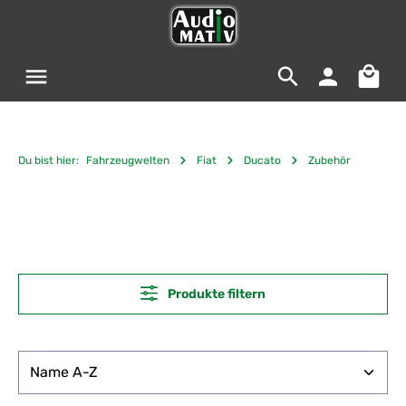
Zum Hauptinhalt springen
Warenko
Du bist hier:
Fahrzeugwelten
Fiat
Ducato
Zubehör
Produkte filtern