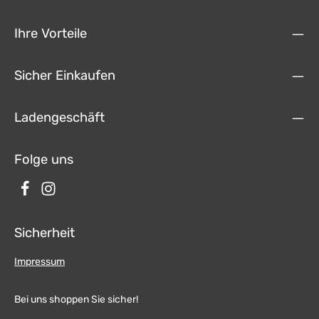
2023 OpelOpel Movano Cargo C (Y) 10/2021 - 2023PeugeotPeugeot
Boxer (Y) 02/2007 - 07/2011Peugeot Boxer (Y) 07/2011 -
05/2014Peugeot Boxer (Y) 09/2014 - 2023Farbe: schwarz Größe des
Ihre Vorteile
Smartphones mit Schutzhülle: 179mm x 85mm x 8,5mm max.
Eingangsspannung: +12V DCLadespannung:5V 9V Ladestrom:1,6A
max.Ladeleistung:5W kompatible Smartphones > 5W max.7,5W
kompatible Smartphones > 7,5W max.10W kompatible Smartphones >
Sicher Einkaufen
10W max.15W kompatible Smartphones > 15W max.Apple iPhone > 7,5W
max.
Ladengeschäft
Folge uns
Sicherheit
Impressum
Bei uns shoppen Sie sicher!