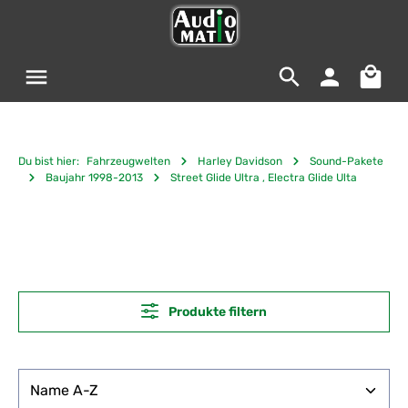
Zum Hauptinhalt springen
Warenko
Du bist hier:
Fahrzeugwelten
Harley Davidson
Sound-Pakete
Baujahr 1998-2013
Street Glide Ultra , Electra Glide Ulta
Produkte filtern