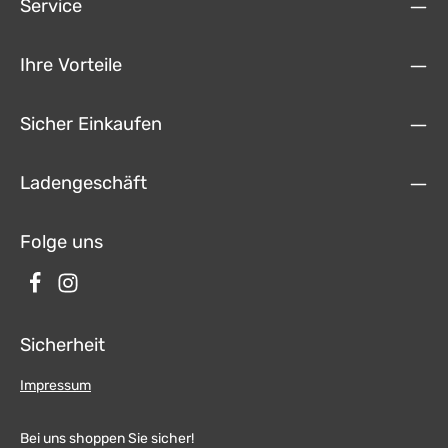
Service
RDS-Funktion (unterstützt Europa, Nordamerika, Asien) Virtual Disk
zum Konvertieren von Audio CDs ins MP3 Format E-LINK Mirror-
Funktion mit kompatiblen Android Smartphones Quick Charge USB-
Funktion mit bis zu 2.1A Ladestrom Sprachsteuerung (ausgenommen
Ihre Vorteile
Navigation) Benutzerdefinierte Einstellungen (individuelles
Hintergrundbild, Startlogo, Menü) Mehrere Design-Themen (Skins) zur
individuellen Gestaltung der Benutzeroberfläche Individuell
einstellbare Lautstärke der einzelnen Anwendungen Datei-Manager
Sicher Einkaufen
mit offener Dateistruktur und Foto-Diashow MicroSD-Card Einschub
und USB-Anschluss mit Kopierfunktion Einbindung von externen
Anwendungen (kompatibel mit Windows CE 6) Datum/Uhrzeit-
Ladengeschäft
Funktion, 12- oder 24-Stunden-Anzeige 3 x Audio/Video-Eingang 2 x
Audio/Video-Ausgang Front- und Rückfahrkamera-Anschluss
Unterstützung des werksseitigen AUX-/USB-Eingangs
(fahrzeugabhängig) Unterstützung von analoger
Folge uns
Lenkradfernbedienung (fahrzeugabhängig) Unterstützung von
2D-/3D-Navigationsanwendungen mit TMC ProUnterstützung eines
externen TV- oder Radio-Empfängers (DVB-T, DAB, etc.)
Unterstützung von iPod/iPhone™ per USB (kompatibel mit iPhone
5/6/7), inkl. Media Library, Coveranzeige und ID3 Tag Anzeige Mit
Echtheitszertifikat
Sicherheit
Impressum
Bei uns shoppen Sie sicher!