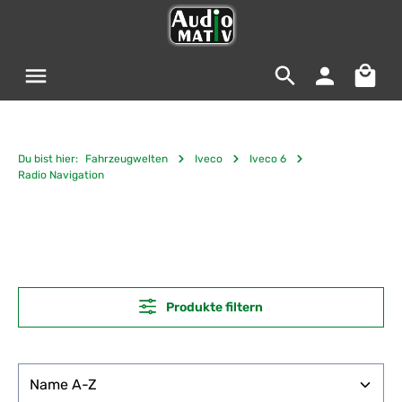
Zum Hauptinhalt springen
Warenko
Du bist hier:
Fahrzeugwelten
Iveco
Iveco 6
Radio Navigation
Produkte filtern