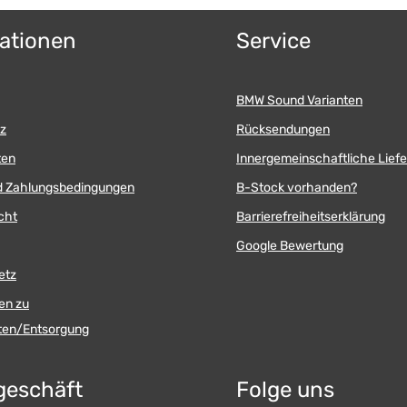
Saugn
Klebefußha
ationen
Service
Saugn
BMW Sound Varianten
z
Rücksendungen
ten
Innergemeinschaftliche Lief
d Zahlungsbedingungen
B-Stock vorhanden?
cht
Barrierefreiheitserklärung
Google Bewertung
etz
en zu
äten/Entsorgung
geschäft
Folge uns