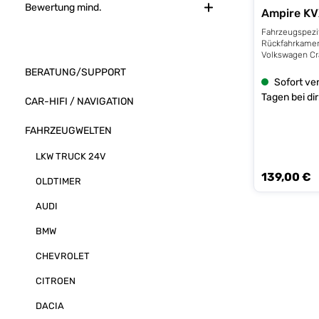
Bewertung mind.
Ampire KV
Fahrzeugspezi
Rückfahrkamera KOMPATIBILI
Volkswagen Cra
2017. Die Kame
BERATUNG/SUPPORT
werkseitige Br
Sofort ver
- MAN TGE ab B
Tagen bei dir
CAR-HIFI / NAVIGATION
Kamera wird üb
Bremslichtglas
ist auch für d
FAHRZEUGWELTEN
geeignet.TEC
Bildwiedergabe
LKW TRUCK 24V
Hilfslinien: we
(ausschaltbar) 
139,00 €
Regulärer Prei
CMOS PC7070 -
OLDTIMER
Pixel - Betrac
diagonal - Bet
AUDI
horizontal - ver
der Kamera 20° - Bildformat: NTS
BMW
580 Zeilen Auf
wasserdicht - 
CHEVROLET
Lux - Integrie
Infrarotbeleuc
CITROEN
Betriebsspannu
Stromverbrauc
DACIA
Betriebstemper
Farbe: schwarz - Kabellänge: 