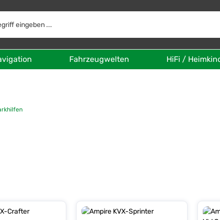
avigation
Fahrzeugwelten
HiFi / Heimkin
arkhilfen