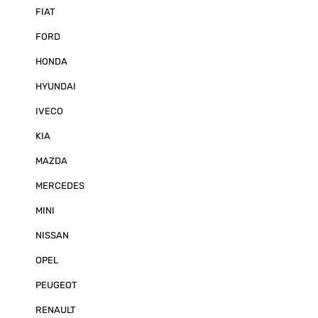
Meter mit 4-po
FIAT
Steckern - E 
05.1652 - CE 
FORD
2010; EN 6100
2:2006+A1:20
HONDA
3-3:2008; EN 
Zulassung ANS
HYUNDAI
2003LIEFERU
Rückfahrkamer
IVECO
AK1034 Mini-D
10m WICHTIGER 
Dachaufbau und
KIA
Anhängerkupp
kann man die Anhängerkupplung auf
MAZDA
dem Monitor u.
MERCEDES
MINI
NISSAN
OPEL
PEUGEOT
RENAULT