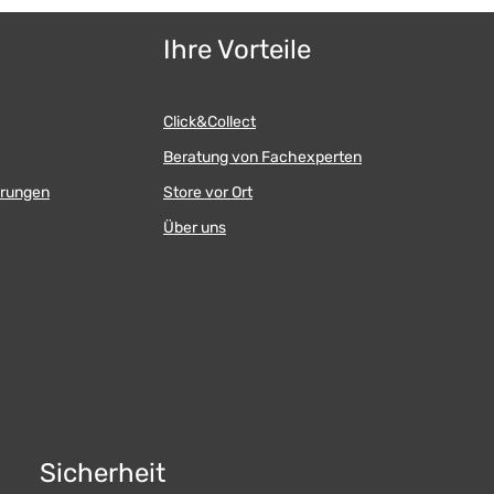
apfhalterung
lterung Anschlußkabel
Ihre Vorteile
apfhalterung
Klebefußhalterung Anschlußkabel
Click&Collect
Beratung von Fachexperten
erungen
Store vor Ort
Über uns
Sicherheit