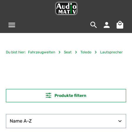
Zum Hauptinhalt springen
Warenko
Du bist hier:
Fahrzeugwelten
Seat
Toledo
Lautsprecher
Produkte filtern