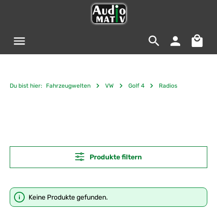
Zum Hauptinhalt springen
Warenko
Du bist hier:
Fahrzeugwelten
VW
Golf 4
Radios
Produkte filtern
Keine Produkte gefunden.