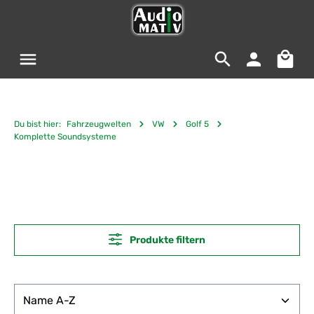
Zum Hauptinhalt springen
Warenko
Du bist hier:
Fahrzeugwelten
VW
Golf 5
Komplette Soundsysteme
Produkte filtern