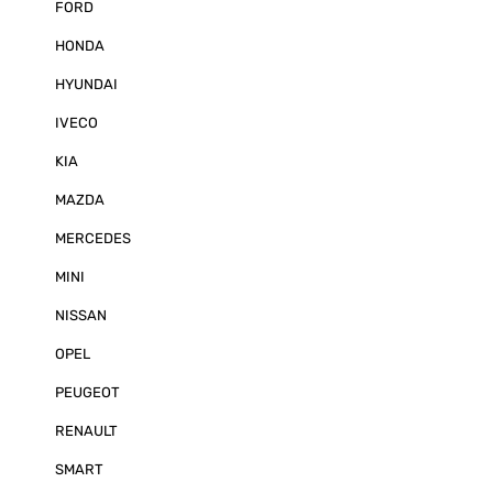
FORD
Crunch DSP ü
unvergleichlich
durch die inte
HONDA
Digital-Wandl
Edelschmiede 
HYUNDAI
Komponenten, d
deutlich höher
IVECO
finden sind. M
niedrigen THD-
KIA
0,03 % garantie
kristallklare 
MAZDA
einer Flankenst
dB pro Oktave 
Laufzeitkorrekt
MERCEDES
Anpassungen fu
perfektes Klan
MINI
parametrische
bietet maximale
NISSAN
Sound exakt n
Vorlieben zu gestalt
OPEL
Crunch hält z
Programmierun
PEUGEOT
Lösungen bere
Methode erfolg
einen PC per 
RENAULT
Alternativ kan
auch mit der
SMART
Software für i