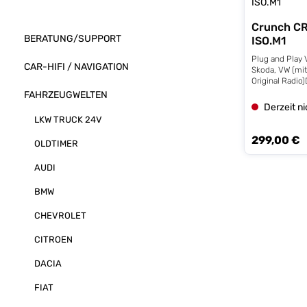
Crunch C
BERATUNG/SUPPORT
ISO.M1
Plug and Play V
CAR-HIFI / NAVIGATION
Skoda, VW (mit
Original Radio
Fahrzeuge > s
FAHRZEUGWELTEN
Bild 2Crunch b
Derzeit n
raffinierten C
LKW TRUCK 24V
außergewöhnl
Soundprozessor
299,00 €
Regulärer Prei
OLDTIMER
Presets, der e
Endstufe in ei
AUDI
kompakten Geha
des integriert
ermöglicht da
BMW
kabelloses Mus
echtes Highligh
CHEVROLET
Kurz gesagt: 
bietet die Mög
CITROEN
Hecksysteme z
ein zusätzlic
DACIA
Anbindung ein
Verstärkers fu
FIAT
den DSP erlaub
einem unschlagb