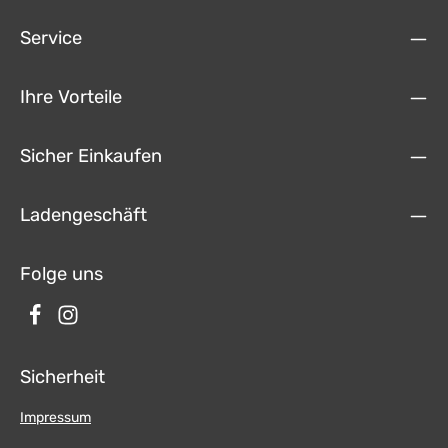
2x 220 Watt RMS 2 Ohm High-Level Eingang Aktive Frequenzweichen
High-Lowpass Maße: 150 x 115 x 46mm Gladen RSX08Slim-VB-T6
Service
Technische Daten: 20cm Subwoofer Hoher Wirkungsgrad durch
Bassreflex-Prinzip 450 Watt Peak 225 Watt RMS Impedanz 4Ohm Inkl.
Einbau-/Befestigungsmaterial Inkl. Gitter
Ihre Vorteile
Sicher Einkaufen
Ladengeschäft
Folge uns
Sicherheit
Impressum