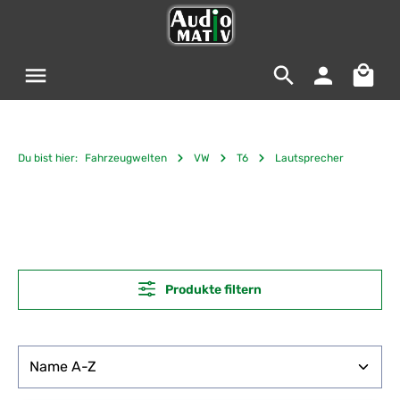
Zum Hauptinhalt springen
Warenko
Du bist hier:
Fahrzeugwelten
VW
T6
Lautsprecher
Produkte filtern