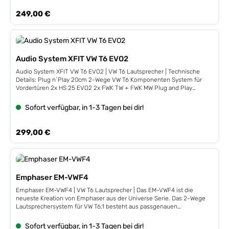
1,5 kHz Inklusive Montagehalterung VW T6.1 / T6 (unter
Regulärer Preis:
249,00 €
Sitzbefestigung) Abmessungen: 355 mm x 330 mm x 170 mm
Wirkungsgrad: 91 dB/W (1m) Inklusive Subwooferabdeckung
Kompatible Fahrzeuge Hersteller Modell Modelljahr Volkswagen T6
California 07/2015 - 10/2019 Volkswagen T6.1 California 2019 →
Volkswagen T6 Multivan 07/2015 - 10/2019 Volkswagen T6.1 Multivan
2019 → Volkswagen T6 Transporter 07/2015 - 10/2019 Volkswagen T6.1
Audio System XFIT VW T6 EVO2
Transporter 2019 → Volkswagen T6 Caravelle 07/2015 - 10/2019
Volkswagen T6.1 Caravelle 2019 → Kompatibel mit Drehsitzkonsolen
Audio System XFIT VW T6 EVO2 | VW T6 Lautsprecher | Technische
und Doppelsitzbank vorn.Einbauposition beim VW Caravelle mit
Details: Plug n`Play 20cm 2-Wege VW T6 Komponenten System für
Doppelsitzbank ist unter dem Fahrersitz.
Vordertüren 2x HS 25 EVO2 2x FWK TW + FWK MW Plug and Play
Weiche mit 3-facher Anpassung 2x AS200 EVO 2x MBR200 2x LSR 200
VAG + 4x Original-Lautsprecherkabel-Adapter Impedanz: 3 Ohm
Sofort verfügbar, in 1-3 Tagen bei dir!
Leistung: 2x 200/150 Watt Peak/RMS Paarpreis
Regulärer Preis:
299,00 €
Emphaser EM-VWF4
Emphaser EM-VWF4 | VW T6 Lautsprecher | Das EM-VWF4 ist die
neueste Kreation von Emphaser aus der Universe Serie. Das 2-Wege
Lautsprechersystem für VW T6.1 besteht aus passgenauen
Komponenten und liefert dir ein fantastisches Klangbild. Geniesse
raumfüllenden Bass und detailreichen Sound, wenn du mit deinem
Sofort verfügbar, in 1-3 Tagen bei dir!