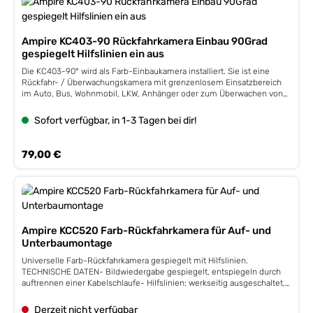
Ampire KC403-90 Rückfahrkamera Einbau 90Grad
gespiegelt Hilfslinien ein aus
Die KC403-90° wird als Farb-Einbaukamera installiert. Sie ist eine
Rückfahr- / Überwachungskamera mit grenzenlosem Einsatzbereich
im Auto, Bus, Wohnmobil, LKW, Anhänger oder zum Überwachen von
Grundstücken, Gebäuden und Räumen. Das Kunststoffgehäuse ist
witterungsbeständig, wasserdicht gefertigt. Die Lieferung erfolgt
Sofort verfügbar, in 1-3 Tagen bei dir!
komplett mit einem 700cm Anschlusskabel und einem neuartigen
Ministecker. Die Bildwiedergabe ist bei der Auslieferung als
Rückfahrkamera bereits gespiegelt und kann auf normale Darstellung
Regulärer Preis:
79,00 €
eingestellt werden.TECHNISCHE DATEN - Bildwiedergabe: werkseitig
gespiegelt (normale Darstellung einstellbar) - Hilfslinien: werkseitig
ausgeschaltet (einschaltbar) - Kameraneigung: 90° zum
Befestigungsloch - Sensortyp: 1/3.7'' Color CMOS (PC3030K) - Linse:
1.7mm - Auslösung in Zeilen: 420TVL - Auflösung in Pixel: 640 x 480 -
Bildnorm: NTSC - Bildfrequenz: 60Hz - Lichtempfindlichkeit: <0.5 Lux
- diagonaler Betrachtungswinkel: 170° - Weißabgleich: Automatik -
Ampire KCC520 Farb-Rückfahrkamera für Auf- und
Pegelanpassung: Automatik - Ausgangssignal: Cinch 1.0 Vpp 75 Ohm -
Unterbaumontage
Arbeitstemperatur: -40°C bis +80°C - Betriebsspannung: 13,8 Volt DC
Universelle Farb-Rückfahrkamera gespiegelt mit Hilfslinien.
- Gewicht: 19g - Spritzwassergeschützt nach IP66 - Stromverbrauch:
TECHNISCHE DATEN- Bildwiedergabe gespiegelt, entspiegeln durch
70mA - Abmessungen: 30 x 29 x 24mm (LxHxB) - Einbauöffnung:
auftrennen einer Kabelschlaufe- Hilfslinien: werkseitig ausgeschaltet,
21mm - Einbautiefe: 14mm - Halterung: Rostfreier Edelstahl -
einschaltbar durch auftrennen einer Kabelschlaufe- Bildsensor
Kabellänge: 700cmZULASSUNGEN- E-Zulassung: E13-10R00-10R02-
CMOS7070 mit 1.7mm Linse - Auflösung 648x488 Pixel- diagonaler
3857-00 - CE-Zulassung: 2014/30/EU , EN 50498:2010- EC 1907/2006
Derzeit nicht verfügbar