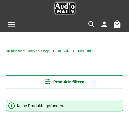
Zum Hauptinhalt springen
Warenko
Du bist hier:
Marken-Shop
ARGON
Mini Hifi
Produkte filtern
Keine Produkte gefunden.